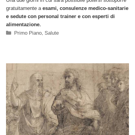
Una due giorni in cui sarà possibile potersi sottoporre
gratuitamente a
esami, consulenze medico-sanitarie
e sedute con personal trainer e con esperti di
alimentazione.
Categorie
Primo Piano
,
Salute