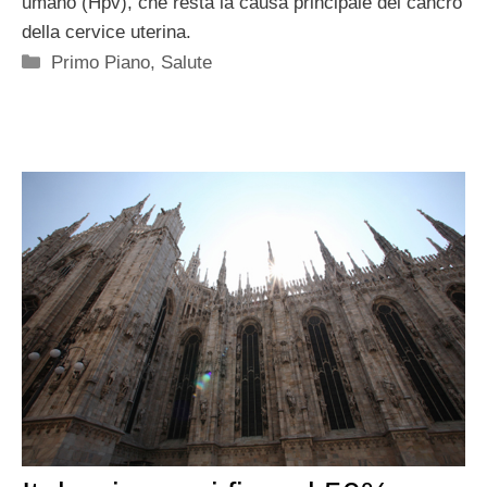
umano (Hpv), che resta la causa principale del cancro
della cervice uterina.
Categorie
Primo Piano
,
Salute