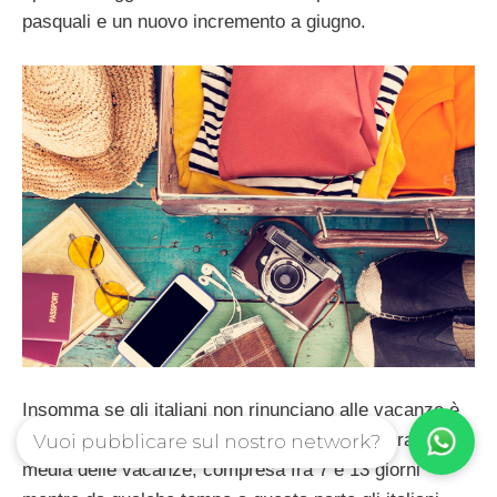
pasquali e un nuovo incremento a giugno.
Insomma se gli italiani non rinunciano alle vacanze è
anche vero che resta confermata anche la durata
Vuoi pubblicare sul nostro network?
media delle vacanze, compresa fra 7 e 13 giorni