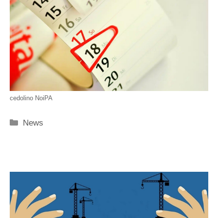
cedolino NoiPA
Categorie
News