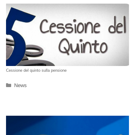
Cessione del quinto sulla pensione
Categorie
News