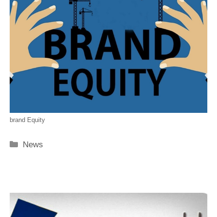
brand Equity
Categorie
News