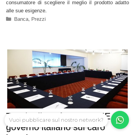
consumatore di scegliere il meglio il prodotto adatto
alle sue esigenze.
Categorie
Banca
,
Prezzi
Tavolo di confronto tra UE e
Vuoi pubblicare sul nostro network?
governo italiano sul caro