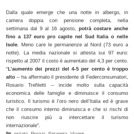
Dalla quale emerge che una notte in albergo, in
camera doppia con pensione completa, nella
settimana dal 9 al 16 agosto,
potrà costare anche
fino a 137 euro pro capite nel Sud Italia o nelle
Isole
. Meno care le permanenze al Nord (73 euro a
notte). La media nazionale si attesta sui 97 euro:
rispetto al 2007 il costo è aumentato del 4,3 per cento.
“
L’aumento dei prezzi del 4-5 per cento è troppo
alto
– ha affermato il presidente di Federconsumatori,
Rosario Trefiletti – incide molto sulla capacità
economica delle famiglie e diminuisce il consumo
turistico. Il turismo è l’oro nero dell’Italia ed è grave
che il consumo interno diminuisca e che si rischi di
non riuscire più a intercettare il turismo
internazionale”.
Categorie
estate
,
Prezzi
,
Spiaggia
,
Viaggi