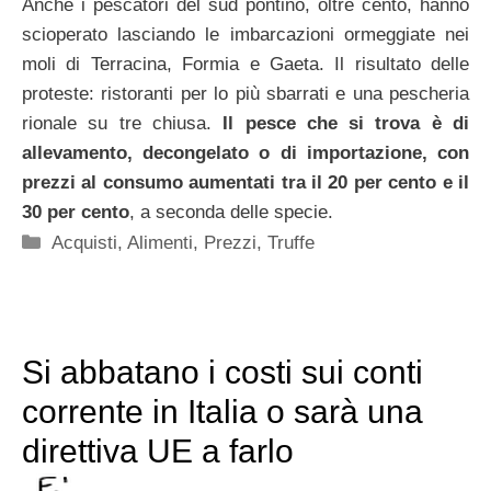
Anche i pescatori del sud pontino, oltre cento, hanno
scioperato lasciando le imbarcazioni ormeggiate nei
moli di Terracina, Formia e Gaeta. Il risultato delle
proteste: ristoranti per lo più sbarrati e una pescheria
rionale su tre chiusa.
Il pesce che si trova è di
allevamento, decongelato o di importazione, con
prezzi al consumo aumentati tra il 20 per cento e il
30 per cento
, a seconda delle specie.
Categorie
Acquisti
,
Alimenti
,
Prezzi
,
Truffe
Si abbatano i costi sui conti
corrente in Italia o sarà una
direttiva UE a farlo