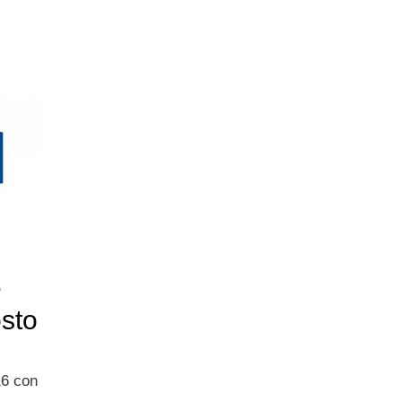
e
osto
16 con