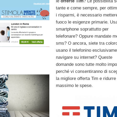
le
offerte Tim
? Le possibilità 
tante e come sempre, per ottim
i risparmi, è necessario metter
fuoco le esigenze primarie. Usa
smartphone soprattutto per
telefonare? Oppure mandate mo
sms? O ancora, siete tra color
usano il telefonino esclusivame
navigare su internet? Queste
domande sono tutte molto impor
perché vi consentiranno di sceg
la migliore offerta Tim e ridurre
massimo le spese.