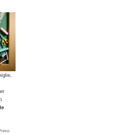
iglie,
er
o
le
Primo