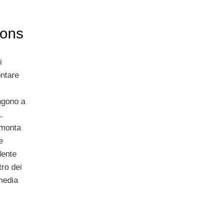
cons
i
ontare
i
ngono a
.
mmonta
e
dente
ro dei
 media