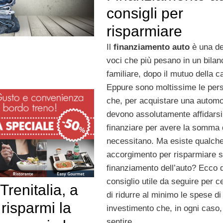
consigli per
risparmiare
Il
finanziamento auto
è una de
voci che più pesano in un bilan
familiare, dopo il mutuo della c
Eppure sono moltissime le per
che, per acquistare una automo
devono assolutamente affidarsi
finanziare per avere la somma 
necessitano. Ma esiste qualch
accorgimento per risparmiare s
finanziamento dell’auto? Ecco 
consiglio utile da seguire per c
Trenitalia, a
di ridurre al minimo le spese di
risparmi la
investimento che, in ogni caso, 
sentire.