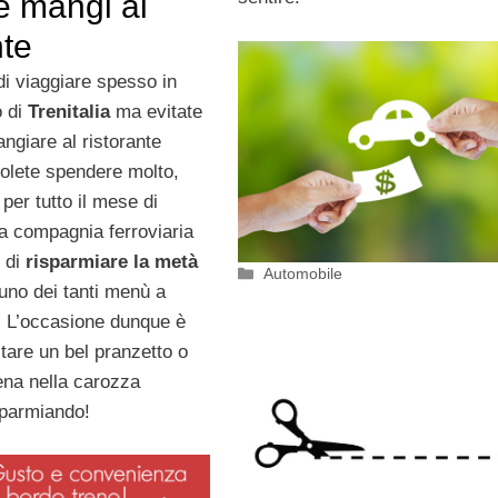
e mangi al
nte
di viaggiare spesso in
o di
Trenitalia
ma evitate
ngiare al ristorante
olete spendere molto,
per tutto il mese di
ta compagnia ferroviaria
 di
risparmiare la metà
Categorie
Automobile
uno dei tanti menù a
. L’occasione dunque è
tare un bel pranzetto o
na nella carozza
sparmiando!