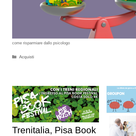
come risparmiare dallo psicologo
Categorie
Acquisti
Trenitalia, Pisa Book