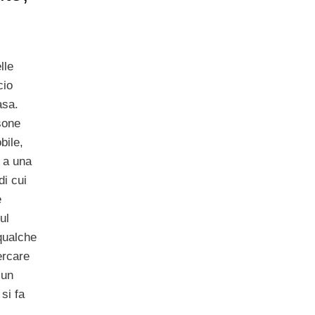
lle
cio
asa.
sone
bile,
 a una
di cui
e
ul
qualche
ercare
 un
si fa