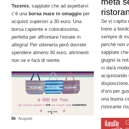
metà s
Tezenis
, sappiate che ad aspettarvi
ristora
c’è una
borsa mare in omaggio
per
Se vi capita 
acquisti superiori a 30 euro. Una
treno a bord
borsa capiente e coloratissima,
sempre di ma
perfetta per affrontare l’estate in
perché non v
allegria! Per ottenerla però dovrete
sappiate che 
spendere almeno 30 euro, altrimenti
giugno la no
non se e farà di niente.
vi darà modo
acquistando 
disposizione
d’oro per gus
una buona ce
ristorante ri
Categorie
Acquisti