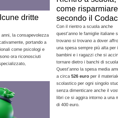
come risparmiare
lcune dritte
secondo il Coda
Con il rientro a scuola anche
quest’anno le famiglie italiane s
mi anni, la consapevolezza
trovano si trovano a dover affr
icativamente, portando a
una spesa sempre più alta per 
ionali come psicologi e
bambini e i ragazzi che si acci
 sono ora riconosciuti
tornare dietro i banchi di scuola
pecializzato,
Quest’anno la spesa media a
a circa
526 euro
per il material
scolastico per ogni singolo stu
senza dimenticare anche il vost
libri ce si aggira intorno a una
di 400 euro.