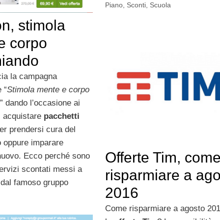
Piano
,
Sconti
,
Scuola
n, stimola
e corpo
miando
cia la campagna
 “
Stimola mente e corpo
” dando l’occasione ai
di acquistare
pacchetti
er prendersi cura del
o oppure imparare
Offerte Tim, com
nuovo. Ecco perché sono
servizi scontati messi a
risparmiare a ag
 dal famoso gruppo
2016
Come risparmiare a agosto 20