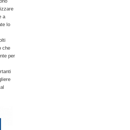
sono
izzare
e a
te lo
lti
o che
nte per
tanti
liere
 al