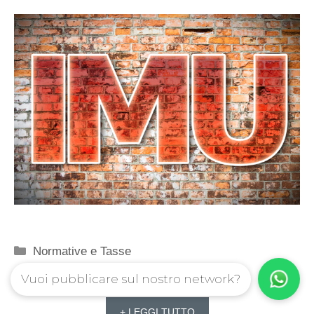
Categorie
Normative e Tasse
Vuoi pubblicare sul nostro network?
+ LEGGI TUTTO