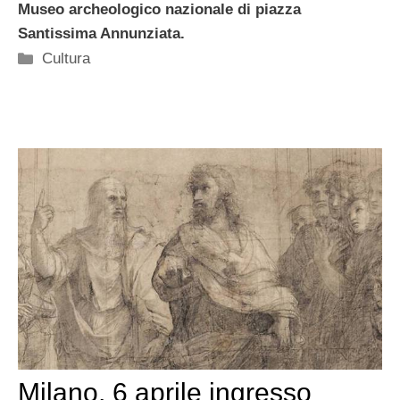
Museo archeologico nazionale di piazza
Santissima Annunziata.
Categorie
Cultura
Milano, 6 aprile ingresso