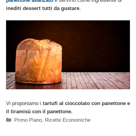
panettone avanzato
e servirlo come ingrediente di
inediti dessert tutti da gustare.
Vi proponiamo i
tartufi al cioccolato con panettone e
il tiramisù con il panettone.
Categorie
Primo Piano
,
Ricette Economiche