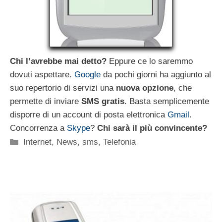
Chi l’avrebbe mai detto?
Eppure ce lo saremmo
dovuti aspettare.
Google
da pochi giorni ha aggiunto al
suo repertorio di servizi una
nuova opzione
, che
permette di inviare
SMS gratis
. Basta semplicemente
disporre di un account di posta elettronica
Gmail
.
Concorrenza a
Skype
?
Chi sarà il più convincente?
Categorie
Internet
,
News
,
sms
,
Telefonia