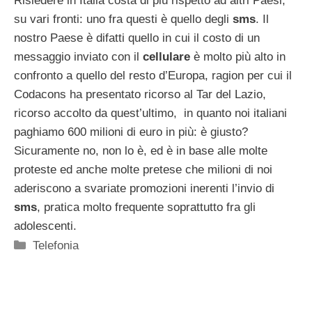
Risiedere in Italia costa di più rispetto ad altri Paesi,
su vari fronti: uno fra questi è quello degli
sms
. Il
nostro Paese è difatti quello in cui il costo di un
messaggio inviato con il
cellulare
è molto più alto in
confronto a quello del resto d’Europa, ragion per cui il
Codacons ha presentato ricorso al Tar del Lazio,
ricorso accolto da quest’ultimo, in quanto noi italiani
paghiamo 600 milioni di euro in più: è giusto?
Sicuramente no, non lo è, ed è in base alle molte
proteste ed anche molte pretese che milioni di noi
aderiscono a svariate promozioni inerenti l’invio di
sms
, pratica molto frequente soprattutto fra gli
adolescenti.
Categorie
Telefonia