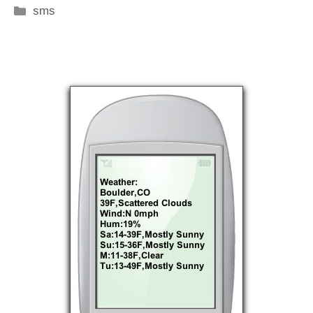
Categorie
sms