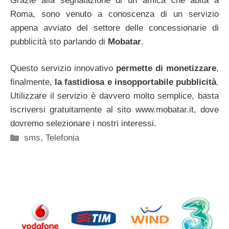
Grazie alla segnalazione di un amica che abita a
Roma, sono venuto a conoscenza di un servizio
appena avviato del settore delle concessionarie di
pubblicità sto parlando di
Mobatar
.
Questo servizio innovativo
permette di monetizzare
,
finalmente,
la fastidiosa e insopportabile pubblicità
.
Utilizzare il servizio è davvero molto semplice, basta
iscriversi gratuitamente al sito www.mobatar.it, dove
dovremo selezionare i nostri interessi.
Categorie
sms
,
Telefonia