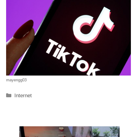
mayengg03
Categorie
Internet