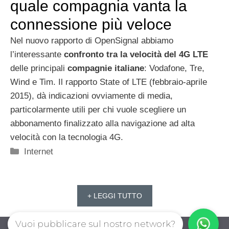
quale compagnia vanta la
connessione più veloce
Nel nuovo rapporto di OpenSignal abbiamo
l’interessante
confronto tra la velocità del 4G LTE
delle principali
compagnie
italiane
: Vodafone, Tre,
Wind e Tim. Il rapporto State of LTE (febbraio-aprile
2015), dà indicazioni ovviamente di media,
particolarmente utili per chi vuole scegliere un
abbonamento finalizzato alla navigazione ad alta
velocità con la tecnologia 4G.
Categorie
Internet
+ LEGGI TUTTO
Vuoi pubblicare sul nostro network?