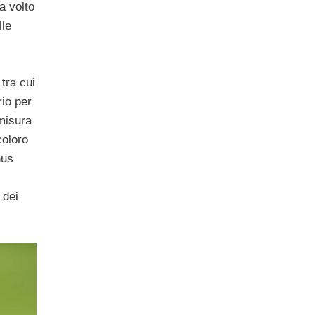
a volto
lle
tra cui
rio per
misura
coloro
nus
 dei