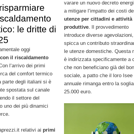
varare un nuovo decreto energi
risparmiare
a mitigare l’impatto dei costi de
riscaldamento
utenze per cittadini e attività
produttive
. Il provvedimento
co: le dritte di
introduce diverse agevolazioni, 
025
spicca un contributo straordina
amentale oggi
le utenze domestiche. Questa 
 con il riscaldamento
è indirizzata specificamente a 
on l’arrivo dei primi
che non beneficiano già del bo
cerca del comfort termico
sociale, a patto che il loro Isee
parte degli italiani si è
annuale rimanga entro la soglia
nte spostata sul canale
25.000 euro.
dendo il settore del
o uno dei più dinamici
rce.
aprezzi.it relativi ai
primi