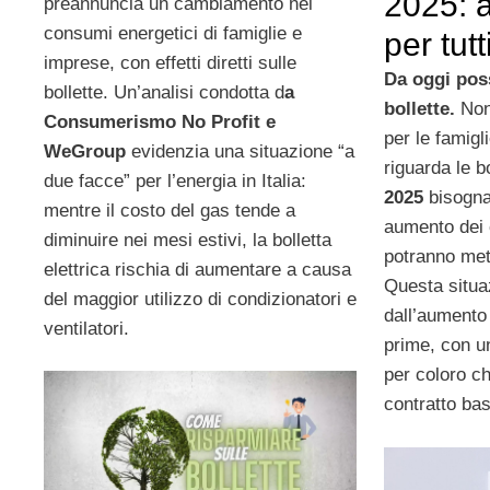
2025: a
preannuncia un cambiamento nei
consumi energetici di famiglie e
per tutt
imprese, con effetti diretti sulle
Da oggi pos
bollette. Un’analisi condotta d
a
bollette.
Non
Consumerismo No Profit e
per le famigl
WeGroup
evidenzia una situazione “a
riguarda le bo
due facce” per l’energia in Italia:
2025
bisogna 
mentre il costo del gas tende a
aumento dei 
diminuire nei mesi estivi, la bolletta
potranno mette
elettrica rischia di aumentare a causa
Questa situa
del maggior utilizzo di condizionatori e
dall’aumento 
ventilatori.
prime, con un
per coloro ch
contratto bas