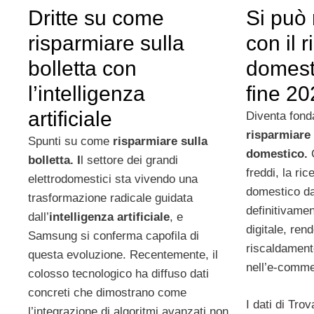
Dritte su come
Si può 
risparmiare sulla
con il 
bolletta con
domesti
l’intelligenza
fine 2
artificiale
Diventa fond
risparmiare
Spunti su come
risparmiare sulla
domestico.
C
bolletta. I
l settore dei grandi
freddi, la ri
elettrodomestici sta vivendo una
domestico da 
trasformazione radicale guidata
definitivame
dall’
intelligenza artificiale
, e
digitale, ren
Samsung si conferma capofila di
riscaldament
questa evoluzione. Recentemente, il
nell’e-comme
colosso tecnologico ha diffuso dati
concreti che dimostrano come
I dati di Trov
l’integrazione di algoritmi avanzati non