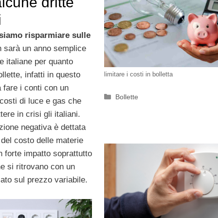
lcune dritte
i
siamo risparmiare sulle
 sarà un anno semplice
ie italiane per quanto
llette, infatti in questo
limitare i costi in bolletta
fare i conti con un
Categorie
Bollette
costi di luce e gas che
re in crisi gli italiani.
zione negativa è dettata
del costo delle materie
 forte impatto soprattutto
e si ritrovano con un
ato sul prezzo variabile.