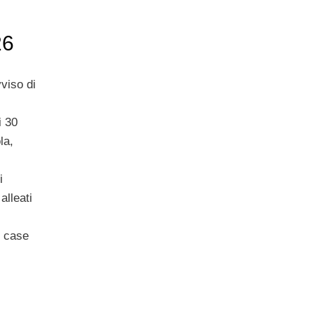
i
26
vviso di
i 30
la,
i
alleati
i case