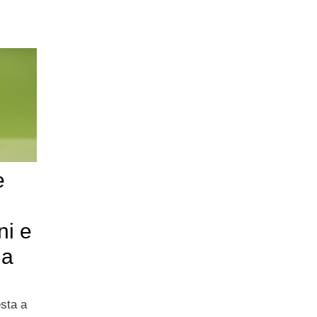
e
ni e
 a
esta a