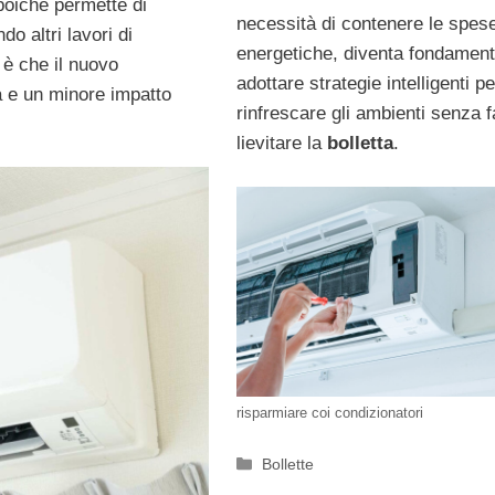
 poiché permette di
necessità di contenere le spes
o altri lavori di
energetiche, diventa fondament
 è che il nuovo
adottare strategie intelligenti pe
a e un minore impatto
rinfrescare gli ambienti senza f
lievitare la
bolletta
.
risparmiare coi condizionatori
Categorie
Bollette