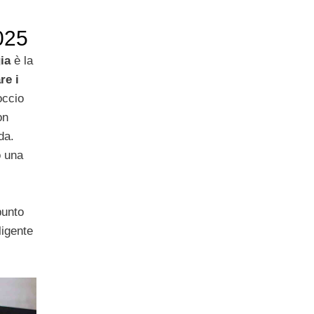
2025
ia
è la
re i
occio
on
da.
o una
punto
ligente