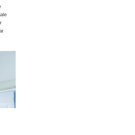
e
ale
r
ar