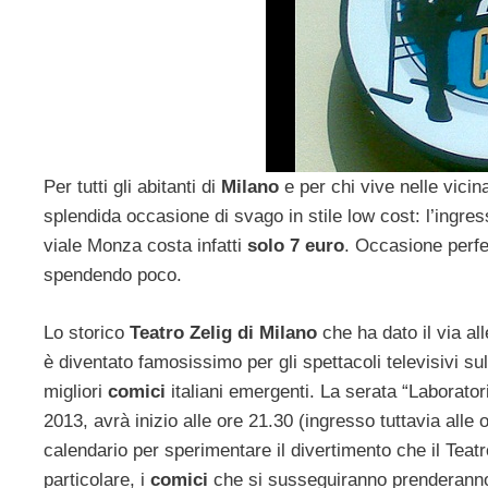
Per tutti gli abitanti di
Milano
e per chi vive nelle vicin
splendida occasione di svago in stile low cost: l’ingre
viale Monza costa infatti
solo 7 euro
. Occasione perfe
spendendo poco.
Lo storico
Teatro Zelig di Milano
che ha dato il via all
è diventato famosissimo per gli spettacoli televisivi sul
migliori
comici
italiani emergenti. La serata “Laborator
2013, avrà inizio alle ore 21.30 (ingresso tuttavia alle
calendario per sperimentare il divertimento che il Tea
particolare, i
comici
che si susseguiranno prenderanno d