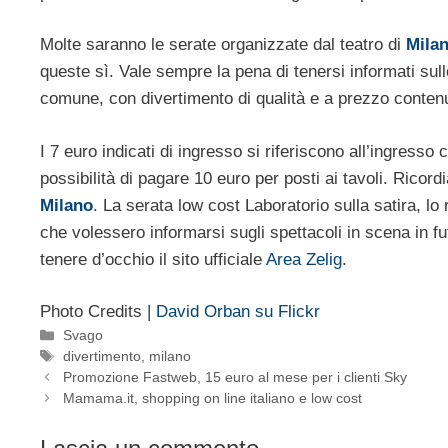
Molte saranno le serate organizzate dal teatro di
Mila
queste sì. Vale sempre la pena di tenersi informati sulle 
comune, con divertimento di qualità e a prezzo conten
I 7 euro indicati di ingresso si riferiscono all’ingresso
possibilità di pagare 10 euro per posti ai tavoli. Ricord
Milano
. La serata low cost Laboratorio sulla satira, lo
che volessero informarsi sugli spettacoli in scena in fu
tenere d’occhio il sito ufficiale
Area Zelig
.
Photo Credits |
David Orban su Flickr
Categorie
Svago
Tag
divertimento
,
milano
Promozione Fastweb, 15 euro al mese per i clienti Sky
Mamama.it, shopping on line italiano e low cost