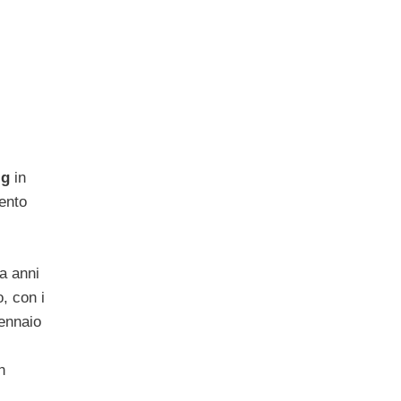
ig
in
mento
da anni
o, con i
gennaio
n