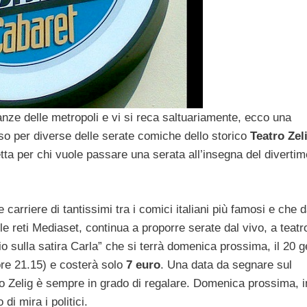
anze delle metropoli e vi si reca saltuariamente, ecco una
sso per diverse delle serate comiche dello storico
Teatro Zel
tta per chi vuole passare una serata all’insegna del diverti
e carriere di tantissimi tra i comici italiani più famosi e che 
le reti Mediaset, continua a proporre serate dal vivo, a teatr
io sulla satira Carla” che si terrà domenica prossima, il 20 
 ore 21.15) e costerà solo
7 euro
. Una data da segnare sul
tro Zelig è sempre in grado di regalare. Domenica prossima, i
i mira i politici.