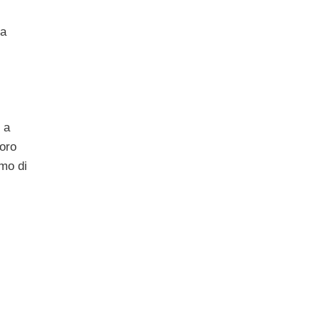
ra
 a
loro
amo di