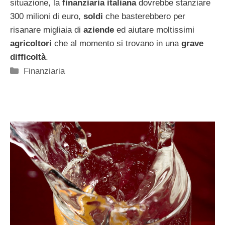
situazione, la
finanziaria italiana
dovrebbe stanziare
300 milioni di euro,
soldi
che basterebbero per
risanare migliaia di
aziende
ed aiutare moltissimi
agricoltori
che al momento si trovano in una
grave
difficoltà
.
Categorie
Finanziaria