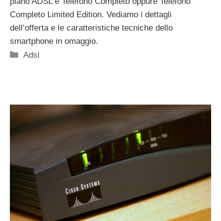
piano ADSL e Telefono Completo oppure Telefono
Completo Limited Edition. Vediamo i dettagli
dell’offerta e le caratteristiche tecniche dello
smartphone in omaggio.
Categorie
Adsl