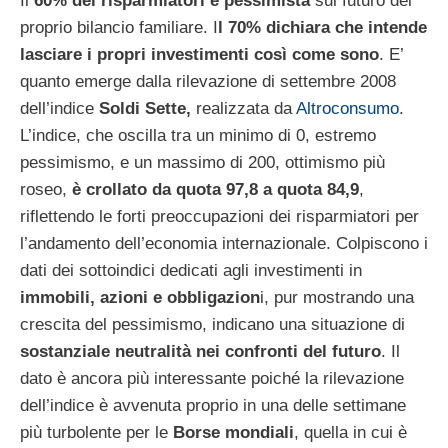
Il
60% dei risparmiatori è pessimista
sul futuro del
proprio bilancio familiare. I
l 70% dichiara che intende
lasciare i propri investimenti così come sono
. E’
quanto emerge dalla rilevazione di settembre 2008
dell’indice
Soldi Sette,
realizzata da
Altroconsumo
.
L’indice, che oscilla tra un minimo di 0, estremo
pessimismo, e un massimo di 200, ottimismo più
roseo,
è crollato da quota 97,8 a quota 84,9
,
riflettendo le forti preoccupazioni dei risparmiatori per
l’andamento dell’economia internazionale. Colpiscono i
dati dei sottoindici dedicati agli investimenti in
immobili, azioni e obbligazion
i, pur mostrando una
crescita del pessimismo, indicano una situazione di
sostanziale neutralità nei confronti del futuro
. Il
dato è ancora più interessante poiché la rilevazione
dell’indice è avvenuta proprio in una delle settimane
più turbolente per le
Borse mondiali
, quella in cui è