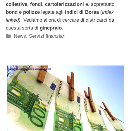
collettive
,
fondi
,
cartolarizzazioni
e, soprattutto,
bond e polizze
legate agli
indici di Borsa
(
index
linked)
. Vediamo allora di cercare di districarci da
questa sorta di
ginepraio
.
Categorie
News
,
Servizi finanziari