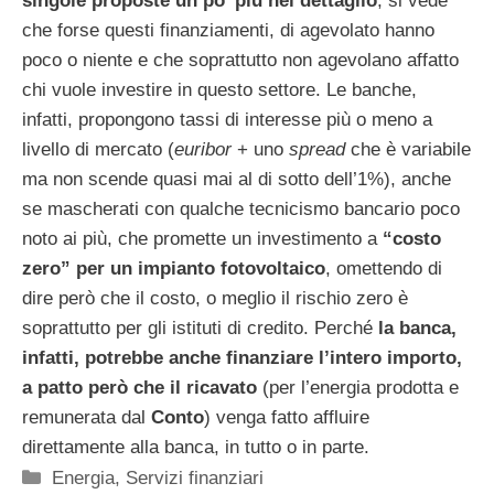
singole proposte un po’ più nel dettaglio
, si vede
che forse questi finanziamenti, di agevolato hanno
poco o niente e che soprattutto non agevolano affatto
chi vuole investire in questo settore. Le banche,
infatti, propongono tassi di interesse più o meno a
livello di mercato (
euribor
+ uno
spread
che è variabile
ma non scende quasi mai al di sotto dell’1%), anche
se mascherati con qualche tecnicismo bancario poco
noto ai più, che promette un investimento a
“costo
zero” per un impianto fotovoltaico
, omettendo di
dire però che il costo, o meglio il rischio zero è
soprattutto per gli istituti di credito. Perché
la banca,
infatti, potrebbe anche finanziare l’intero importo,
a patto però che il ricavato
(per l’energia prodotta e
remunerata dal
Conto
)
venga fatto affluire
direttamente alla banca, in tutto o in parte.
Categorie
Energia
,
Servizi finanziari