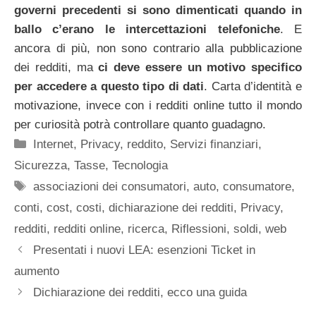
governi precedenti si sono dimenticati quando in
ballo c’erano le intercettazioni telefoniche
. E
ancora di più, non sono contrario alla pubblicazione
dei redditi, ma
ci deve essere un motivo specifico
per accedere a questo tipo di dati
. Carta d’identità e
motivazione, invece con i redditi online tutto il mondo
per curiosità potrà controllare quanto guadagno.
Categorie
Internet
,
Privacy
,
reddito
,
Servizi finanziari
,
Sicurezza
,
Tasse
,
Tecnologia
Tag
associazioni dei consumatori
,
auto
,
consumatore
,
conti
,
cost
,
costi
,
dichiarazione dei redditi
,
Privacy
,
redditi
,
redditi online
,
ricerca
,
Riflessioni
,
soldi
,
web
Presentati i nuovi LEA: esenzioni Ticket in
aumento
Dichiarazione dei redditi, ecco una guida