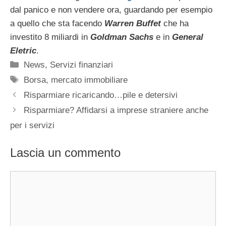
dal panico e non vendere ora, guardando per esempio
a quello che sta facendo
Warren Buffet
che ha
investito 8 miliardi in
Goldman Sachs
e in
General
Eletric
.
Categorie
News
,
Servizi finanziari
Tag
Borsa
,
mercato immobiliare
Risparmiare ricaricando…pile e detersivi
Risparmiare? Affidarsi a imprese straniere anche
per i servizi
Lascia un commento
Commento