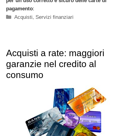
per un uso corretto e sicuro delle carte di
pagamento
:
Categorie
Acquisti
,
Servizi finanziari
Acquisti a rate: maggiori
garanzie nel credito al
consumo