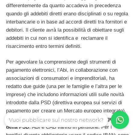
differentemente da quanto accadeva in precedenza
quando gli addebiti diretti erano disciplinati o su regola
interbancarie o in base ad accordi diretti tra fornitori e
debitori. Il cliente avrà la possibilità di obiettare sugli
addebiti in cui non si identifica e reclamare il
risarcimento entro termini definiti.
Per agevolare la comprensione degli strumenti di
pagamento elettronici, l’Abi, in collaborazione con
associazioni di consumatori e imprenditoriali, ha
redatto due guide (una per le famiglie e l’altra per le
imprese) che includono informazioni utili sulle novità
introdotte dalla PSD (direttiva europea sui servizi di
pagamento per creare un Mercato europeo integrato).
Ecco le
principali novità con l’entrata in vigore
Vuoi pubblicare sul nostro network?
della PSD
: ABI e CAB vanno in pensione. Per i