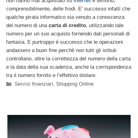
non hanno mai acquistato su
internet
e temono,
comprensibilmente, delle frodi. E’ successo infatti che
qualche pirata informatico sia venuto a conoscenza
del numero di una
carta di credito
, utilizzando tale
numero per un suo acquisto fornendo dati personali di
fantasia. E purtroppo é successo che le operazioni
andassero a buon fine perchè non tutti gli istituti
controllano, oltre la correttezza del numero della carta
e la data della sua scadenza, anche la corrispondenza
tra il numero fornito e l’effettivo titolare.
Categorie
Servizi finanziari
,
Shopping Online