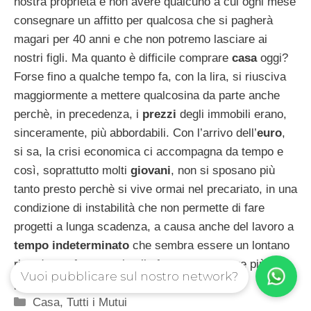
nostra proprietà e non avere qualcuno a cui ogni mese
consegnare un affitto per qualcosa che si pagherà
magari per 40 anni e che non potremo lasciare ai
nostri figli. Ma quanto è difficile comprare
casa
oggi?
Forse fino a qualche tempo fa, con la lira, si riusciva
maggiormente a mettere qualcosina da parte anche
perchè, in precedenza, i
prezzi
degli immobili erano,
sinceramente, più abbordabili. Con l’arrivo dell’
euro
,
si sa, la crisi economica ci accompagna da tempo e
così, soprattutto molti
giovani
, non si sposano più
tanto presto perchè si vive ormai nel precariato, in una
condizione di instabilità che non permette di fare
progetti a lunga scadenza, a causa anche del lavoro a
tempo indeterminato
che sembra essere un lontano
ricordo per fare spazio alle famose e sempre più
Vuoi pubblicare sul nostro network?
presenti “
collaborazioni a progetto
”.
Categorie
Casa
,
Tutti i Mutui