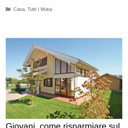
Categorie
Casa
,
Tutti i Mutui
Giovani, come risparmiare sul