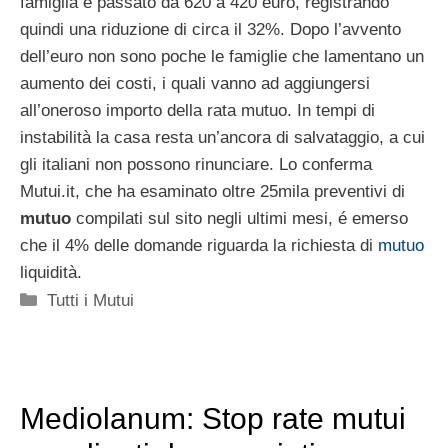
famiglia è passato da 620 a 420 euro, registrando
quindi una riduzione di circa il 32%. Dopo l’avvento
dell’euro non sono poche le famiglie che lamentano un
aumento dei costi, i quali vanno ad aggiungersi
all’oneroso importo della rata mutuo. In tempi di
instabilità la casa resta un’ancora di salvataggio, a cui
gli italiani non possono rinunciare. Lo conferma
Mutui.it, che ha esaminato oltre 25mila preventivi di
mutuo
compilati sul sito negli ultimi mesi, é emerso
che il 4% delle domande riguarda la richiesta di
mutuo
liquidità.
Categorie
Tutti i Mutui
Mediolanum: Stop rate mutui