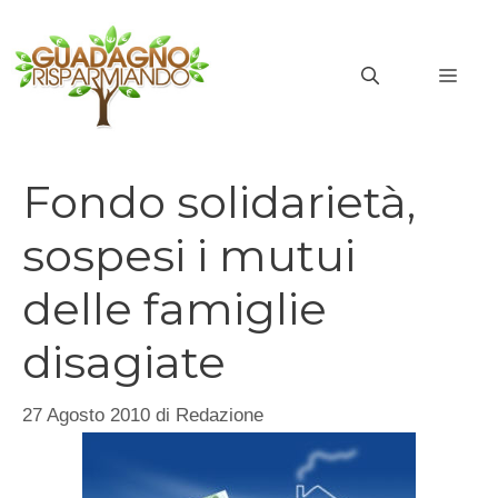
Vai
al
MEN
contenuto
Fondo solidarietà,
sospesi i mutui
delle famiglie
disagiate
27 Agosto 2010
di
Redazione