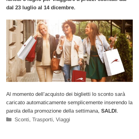
dal 23 luglio al 14 dicembre.
Al momento dell’acquisto dei biglietti lo sconto sarà
caricato automaticamente semplicemente inserendo la
parola della promozione della settimana,
SALDI
.
Categorie
Sconti
,
Trasporti
,
Viaggi