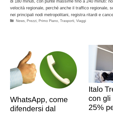
di 180 minuti, con punte massime fino a 240 minuti: non
velocità regionale, perché anche il traffico regionale, 
nei principali nodi metropolitani, registra ritardi e canc
Categorie
News
,
Prezzi
,
Primo Piano
,
Trasporti
,
Viaggi
Italo T
con gli
WhatsApp, come
25% per
difendersi dal