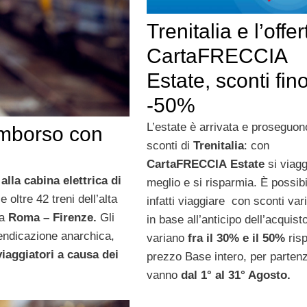
Trenitalia e l’offer
CartaFRECCIA
Estate, sconti fino
-50%
L’estate è arrivata e proseguono
rimborso con
sconti di
Trenitalia
: con
CartaFRECCIA Estate
si viagg
alla cabina elettrica di
meglio e si risparmia. È possibi
 e oltre 42 treni dell’alta
infatti viaggiare
con sconti vari
ea
Roma – Firenze.
Gli
in base all’anticipo dell’acquist
vendicazione anarchica,
variano
fra il 30% e il 50%
risp
viaggiatori a causa dei
prezzo Base intero, per parten
vanno
dal 1° al 31° Agosto.