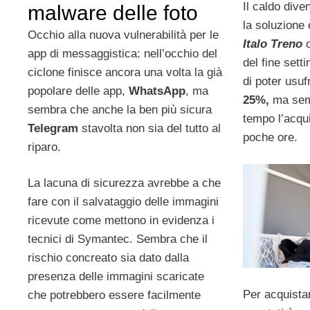
Il caldo dive
malware delle foto
la soluzione 
Occhio alla nuova vulnerabilità per le
Italo Treno
c
app di messaggistica: nell’occhio del
del fine setti
ciclone finisce ancora una volta la già
di poter usufr
popolare delle app,
WhatsApp
, ma
25%,
ma sem
sembra che anche la ben più sicura
tempo l’acquis
Telegram
stavolta non sia del tutto al
poche ore.
riparo.
La lacuna di sicurezza avrebbe a che
fare con il salvataggio delle immagini
ricevute come mettono in evidenza i
tecnici di Symantec. Sembra che il
rischio concreato sia dato dalla
presenza delle immagini scaricate
Per acquistare
che potrebbero essere facilmente