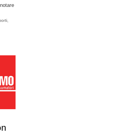
enotare
orti
,
on