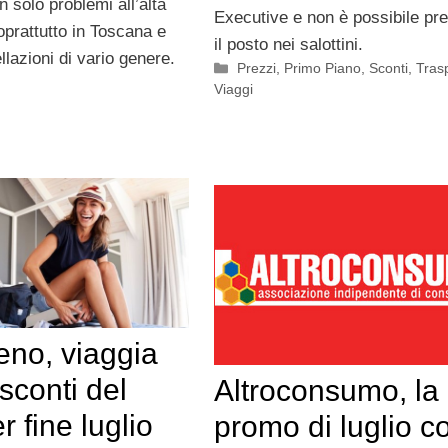
 solo problemi all’alta
Executive e non è possibile pr
soprattutto in Toscana e
il posto nei salottini.
ellazioni di vario genere.
Categorie
Prezzi
,
Primo Piano
,
Sconti
,
Trasp
Viaggi
reno, viaggia
 sconti del
Altroconsumo, la
 fine luglio
promo di luglio c