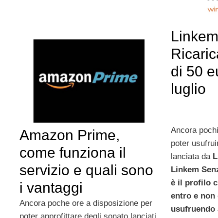
Linkem
Ricaric
di 50 e
luglio
Ancora pochi
Amazon Prime,
poter usufru
come funziona il
lanciata da
L
servizio e quali sono
Linkem Senz
è il profilo
i vantaggi
entro e non 
Ancora poche ore a disposizione per
usufruendo 
poter approfittare degli sonato lanciati