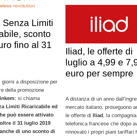
 Senza Limiti
abile, sconto
uro fino al 31
Iliad, le offerte di
luglio a 4,99 e 7,
euro per sempre
 giorni a disposizione per
ire della promozione
inkem:
si chiama
A distanza di un anno dall’ingr
a Limiti Ricaricabile ed
mercato italiano, proseguono a
 che può essere attivato
le offerte di
Iliad
, la compagnia
oltre il 31 luglio 2019
telefonica francese che dopo a
anche di uno sconto di
rinnovato i propri piani tariffari 