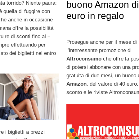
buono Amazon di
nta torrido? Niente paura:
è quella di fuggire con
euro in regalo
he anche in occasione
mana offre la possibilità
uire di sconti fino al
–
Prosegue anche per il mese di l
pre effettuando
per
l’interessante promozione di
to dei biglietti nel entro
Altroconsumo
che offre la poss
di potersi abbonare con una pr
gratuita di due mesi, un buono 
Amazon
, del valore di 40 euro,
sconto e le riviste Altronconsu
 i biglietti a prezzi