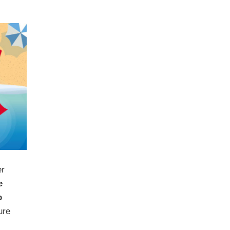
er
e
o
ure