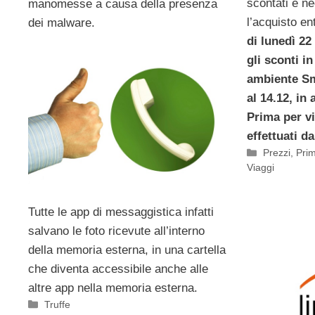
scontati è ne
manomesse a causa della presenza
l’acquisto en
dei malware.
di lunedì 22
gli sconti in
ambiente Sm
al 14.12, in
Prima per v
effettuati da
Categorie
Prezzi
,
Pri
Viaggi
Tutte le app di messaggistica infatti
salvano le foto ricevute all’interno
della memoria esterna, in una cartella
che diventa accessibile anche alle
altre app nella memoria esterna.
Categorie
Truffe