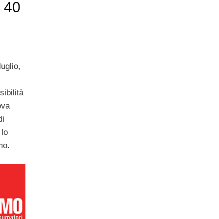
 40
uglio,
ibilità
ova
di
 lo
mo.