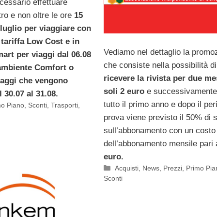
cessario effettuare
tro e non oltre le ore
15
 luglio per viaggiare con
 tariffa Low Cost e in
Vediamo nel dettaglio la promo
art per viaggi dal 06.08
che consiste nella possibilità di
 ambiente Comfort o
ricevere la rivista per due me
iaggi che vengono
soli 2 euro
e successivamente
l 30.07 al 31.08.
tutto il primo anno e dopo il per
mo Piano
,
Sconti
,
Trasporti
,
prova viene previsto il 50% di 
sull’abbonamento con un costo
dell’abbonamento mensile pari
euro.
Categorie
Acquisti
,
News
,
Prezzi
,
Primo Pia
Sconti