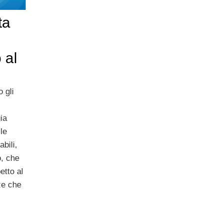
ta
 al
 gli
ia
le
abili,
o, che
etto al
ze che