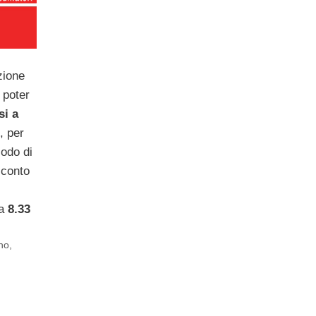
zione
 poter
si a
, per
iodo di
sconto
 a
8.33
no
,