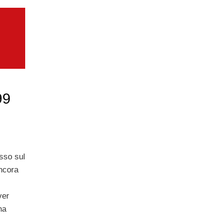
99
esso sul
ncora
ver
ha