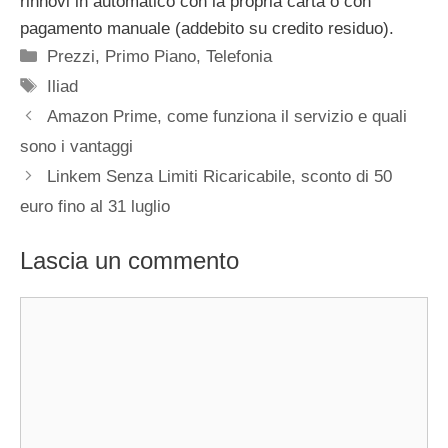
rinnovi in automatico con la propria carta o con
pagamento manuale (addebito su credito residuo).
Categorie
Prezzi
,
Primo Piano
,
Telefonia
Tag
Iliad
Amazon Prime, come funziona il servizio e quali
sono i vantaggi
Linkem Senza Limiti Ricaricabile, sconto di 50
euro fino al 31 luglio
Lascia un commento
Commento