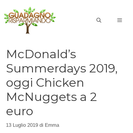
Vai
al
MEN
contenuto
McDonald’s
Summerdays 2019,
oggi Chicken
McNuggets a 2
euro
13 Luglio 2019
di
Emma