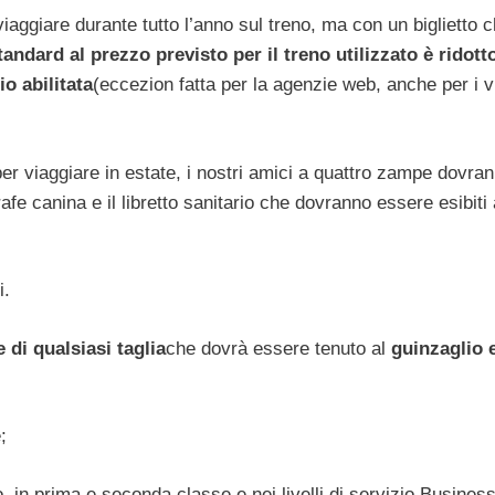
aggiare durante tutto l’anno sul treno, ma con un biglietto 
tandard al prezzo previsto per il treno utilizzato è ridott
o abilitata
(eccezion fatta per la agenzie web, anche per i v
r viaggiare in estate, i nostri amici a quattro zampe dovra
rafe canina e il libretto sanitario che dovranno essere esibiti 
i.
 di qualsiasi taglia
che dovrà essere tenuto al
guinzaglio 
;
 in prima e seconda classe e nei livelli di servizio Busines