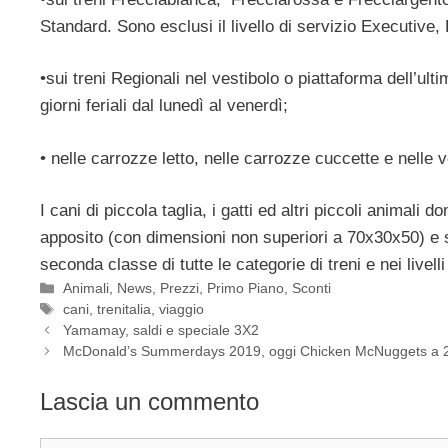
Standard. Sono esclusi il livello di servizio Executive, 
•sui treni Regionali nel vestibolo o piattaforma dell’ult
giorni feriali dal lunedì al venerdì;
• nelle carrozze letto, nelle carrozze cuccette e nelle 
I cani di piccola taglia, i gatti ed altri piccoli animal
apposito (con dimensioni non superiori a 70x30x50)
seconda classe di tutte le categorie di treni e nei live
Categorie
Animali
,
News
,
Prezzi
,
Primo Piano
,
Sconti
Tag
cani
,
trenitalia
,
viaggio
Yamamay, saldi e speciale 3X2
McDonald’s Summerdays 2019, oggi Chicken McNuggets a 
Lascia un commento