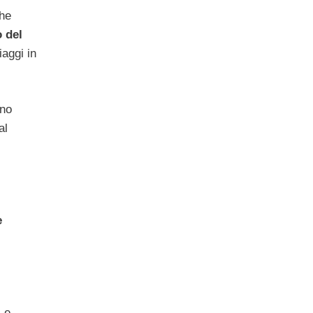
che
o del
iaggi in
nno
al
e
s e