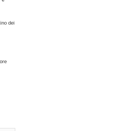
tino dei
tore