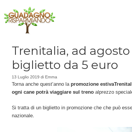
Vai
al
contenuto
Trenitalia, ad agosto
biglietto da 5 euro
13 Luglio 2019
di
Emma
Torna anche quest’anno la
promozione estiva
Trenital
ogni cane potrà viaggiare sul treno
al
prezzo special
Si tratta di un biglietto in promozione che che può esse
nazionale.