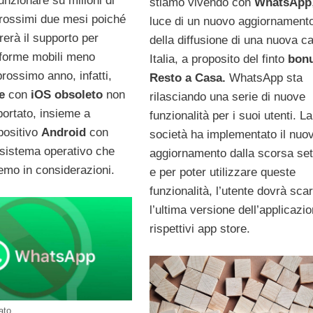
unzionare su milioni di
stiamo vivendo con
WhatsApp
 prossimi due mesi poiché
luce di un nuovo aggiornament
irerà il supporto per
della diffusione di una nuova ca
aforme mobili meno
Italia, a proposito del finto
bonu
prossimo anno, infatti,
Resto a Casa.
WhatsApp sta
e
con
iOS obsoleto
non
rilasciando una serie di nuove
portato, insieme a
funzionalità per i suoi utenti. La
positivo
Android
con
società ha implementato il nuo
 sistema operativo che
aggiornamento dalla scorsa se
emo in considerazioni.
e per poter utilizzare queste
funzionalità, l’utente dovrà sca
l’ultima versione dell’applicazi
rispettivi app store.
ato