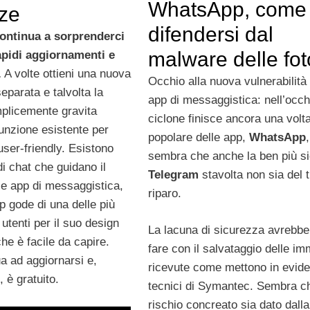
WhatsApp, come
rze
difendersi dal
ntinua a sorprenderci
malware delle fo
apidi aggiornamenti e
.
A volte ottieni una nuova
Occhio alla nuova vulnerabilità 
separata e talvolta la
app di messaggistica: nell’occh
plicemente gravita
ciclone finisce ancora una volta
funzione esistente per
popolare delle app,
WhatsApp
user-friendly. Esistono
sembra che anche la ben più s
i chat che guidano il
Telegram
stavolta non sia del t
le app di messaggistica,
riparo.
gode di una delle più
 utenti per il suo design
La lacuna di sicurezza avrebbe
he è facile da capire.
fare con il salvataggio delle im
a ad aggiornarsi e,
ricevute come mettono in evide
 è gratuito.
tecnici di Symantec. Sembra ch
rischio concreato sia dato dalla