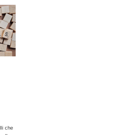
o
lli che