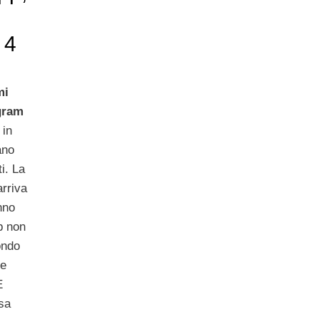
 4
mi
gram
 in
ano
ti. La
arriva
nno
p non
ondo
te
È
ssa