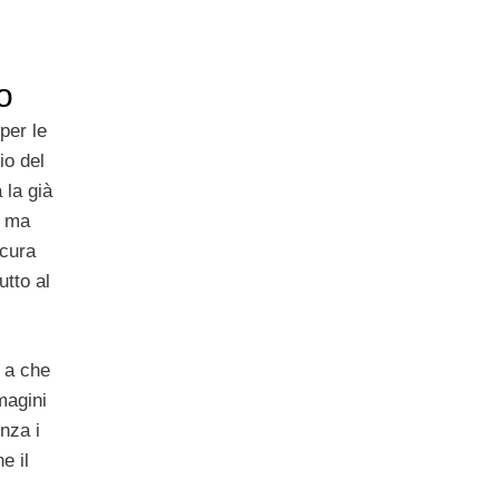
to
per le
io del
 la già
, ma
icura
utto al
 a che
magini
nza i
e il