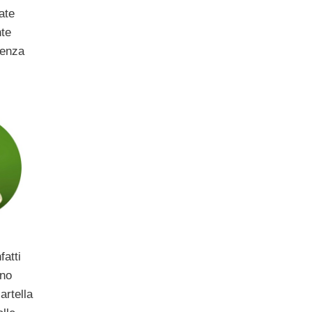
ate
nte
senza
fatti
rno
artella