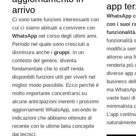
app te
arrivo
WhatsApp co
Ci sono tante funzioni interessanti con
con i suoi r
cui ci siamo abituati a convivere con
funzionalità
WhatsApp
nel corso degli ultimi anni.
funzionalità 
Periodo nel quale sono cresciuti a
modifica sem
dismisura anche i
gruppi
. In un
attorno una 
contesto del genere, diventa
renderla più 
fondamentale che lo staff renda
diverse app d
disponibili funzioni utili per viverli nel
business del
miglior modo possibile. Ecco perché è
ma WhatsApp 
molto importante concentrarsi su
vaste basi di
alcune anticipazioni inerenti i prossimi
minimalista c
aggiornamenti WhatsApp, secondo le
L’app continu
indicazioni che abbiamo ottenuto di
naturalmente,
recente con le ultime beta concepite
dai tecnici.