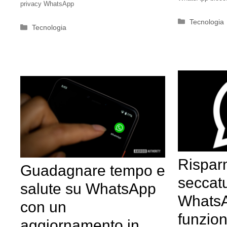
privacy WhatsApp
Categorie
Tecnologia
Categorie
Tecnologia
Rispar
Guadagnare tempo e
seccat
salute su WhatsApp
WhatsA
con un
funzion
aggiornamento in