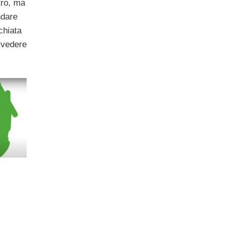
tro, ma
ndare
chiata
r vedere