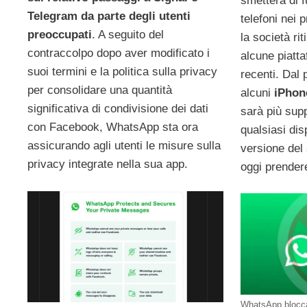
smetterà di f
Telegram da parte degli utenti
telefoni nei
preoccupati
. A seguito del
la società rit
contraccolpo dopo aver modificato i
alcune piatt
suoi termini e la politica sulla privacy
recenti. Dal 
per consolidare una quantità
alcuni
iPhon
significativa di condivisione dei dati
sarà più sup
con Facebook, WhatsApp sta ora
qualsiasi dis
assicurando agli utenti le misure sulla
versione del
privacy integrate nella sua app.
oggi prender
WhatsApp blocc