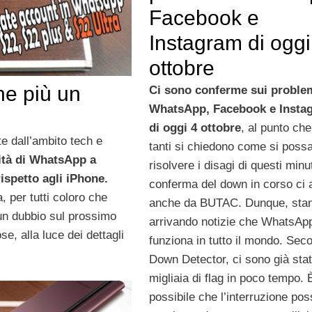
Facebook e
Instagram di oggi
ottobre
ne più un
Ci sono conferme sui proble
WhatsApp, Facebook e Insta
di oggi 4 ottobre
, al punto che
e dall’ambito tech e
tanti si chiedono come si poss
ità di WhatsApp a
risolvere i disagi di questi minu
ispetto agli iPhone.
conferma del down in corso ci 
, per tutti coloro che
anche da BUTAC. Dunque, sta
 un dubbio sul prossimo
arrivando notizie che WhatsAp
, alla luce dei dettagli
funziona in tutto il mondo. Sec
Down Detector, ci sono già sta
migliaia di flag in poco tempo. 
possibile che l’interruzione po