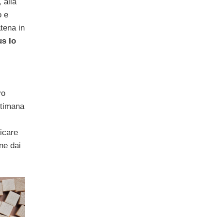
, alla
o e
tena in
s Io
vo
ttimana
ricare
one dai