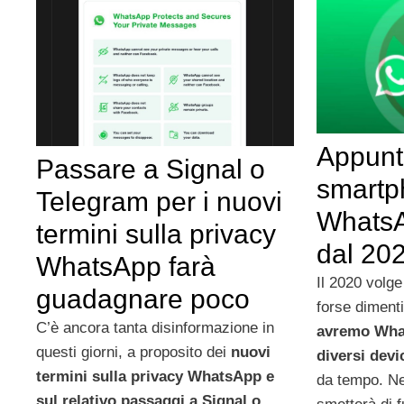
Appunt
Passare a Signal o
smartp
Telegram per i nuovi
WhatsA
termini sulla privacy
dal 20
WhatsApp farà
Il 2020 volge
guadagnare poco
forse diment
C’è ancora tanta disinformazione in
avremo Wha
questi giorni, a proposito dei
nuovi
diversi devi
termini sulla privacy WhatsApp e
da tempo. Ne
sul relativo passaggi a Signal o