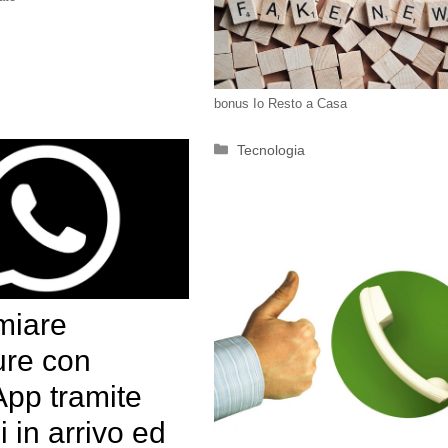
bonus Io Resto a Casa
Categorie
Tecnologia
miare
ure con
pp tramite
i in arrivo ed