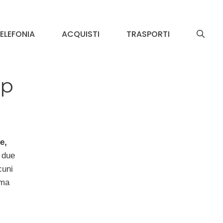
ELEFONIA
ACQUISTI
TRASPORTI
pp
e,
i due
cuni
ema