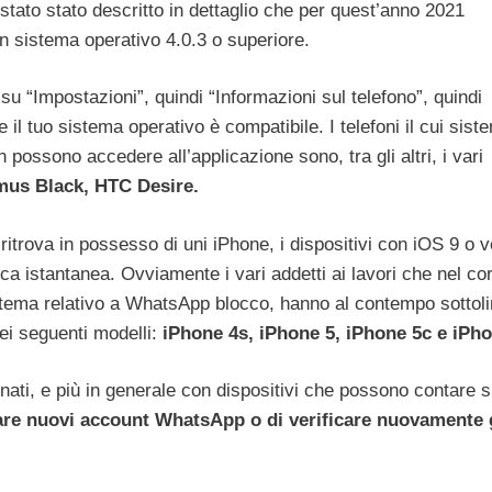
stato stato descritto in dettaglio che per quest’anno 2021
n sistema operativo 4.0.3 o superiore.
 su “Impostazioni”, quindi “Informazioni sul telefono”, quindi
 il tuo sistema operativo è compatibile. I telefoni il cui sist
ossono accedere all’applicazione sono, tra gli altri, i vari
mus Black, HTC Desire.
ritrova in possesso di uni iPhone, i dispositivi con iOS 9 o v
a istantanea. Ovviamente i vari addetti ai lavori che nel co
ato tema relativo a WhatsApp blocco, hanno al contempo sottol
i seguenti modelli:
iPhone 4s, iPhone 5, iPhone 5c e iPho
onati, e più in generale con dispositivi che possono contare 
are nuovi account WhatsApp o di verificare nuovamente 