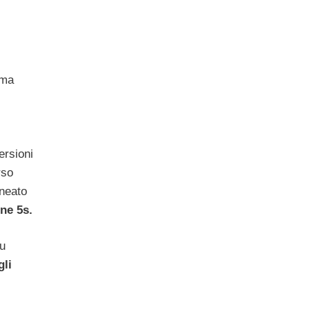
ema
ersioni
rso
ineato
ne 5s.
su
gli