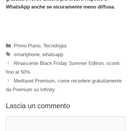
WhatsApp anche se sicuramente meno diffusa.
Categorie
Primo Piano
,
Tecnologia
Tag
smartphone
,
whatsapp
Rinascente Black Friday Summer Edition, sconti
fino al 50%
Mediaset Premium, come recedere gratuitamente
da Premium su Infinity
Lascia un commento
Commento