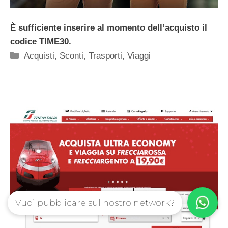
È sufficiente inserire al momento dell’acquisto il
codice TIME30.
Categorie
Acquisti
,
Sconti
,
Trasporti
,
Viaggi
Vuoi pubblicare sul nostro network?