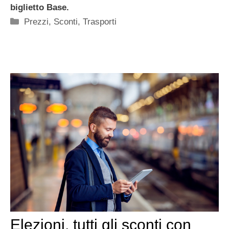
biglietto Base.
Categorie
Prezzi
,
Sconti
,
Trasporti
Elezioni, tutti gli sconti con