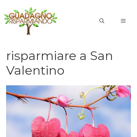
Vai
al
MEN
contenuto
risparmiare a San
Valentino
risparmiare a san valentino