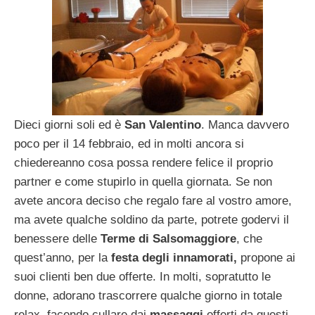
Dieci giorni soli ed è
San Valentino
. Manca davvero
poco per il 14 febbraio, ed in molti ancora si
chiedereanno cosa possa rendere felice il proprio
partner e come stupirlo in quella giornata. Se non
avete ancora deciso che regalo fare al vostro amore,
ma avete qualche soldino da parte, potrete godervi il
benessere delle
Terme di Salsomaggiore
, che
quest’anno, per la
festa degli innamorati,
propone ai
suoi clienti ben due offerte. In molti, sopratutto le
donne, adorano trascorrere qualche giorno in totale
relax, facendo cullare dai
massaggi
offerti da questi