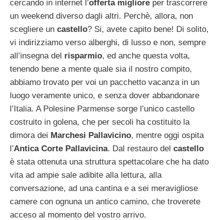
cercando in internet l’
offerta migliore
per trascorrere
un weekend diverso dagli altri. Perchè, allora, non
scegliere un
castello
? Si, avete capito bene! Di solito,
vi indirizziamo verso alberghi, di lusso e non, sempre
all’insegna del
risparmio
, ed anche questa volta,
tenendo bene a mente quale sia il nostro compito,
abbiamo trovato per voi un pacchetto vacanza in un
luogo veramente unico, e senza dover abbandonare
l’Italia. A Polesine Parmense sorge l’unico castello
costruito in golena, che per secoli ha costituito la
dimora dei
Marchesi Pallavicino
, mentre oggi ospita
l’
Antica Corte Pallavicina
. Dal restauro del
castello
è stata ottenuta una struttura spettacolare che ha dato
vita ad ampie sale adibite alla lettura, alla
conversazione, ad una cantina e a sei meravigliose
camere con ognuna un antico camino, che troverete
acceso al momento del vostro arrivo.