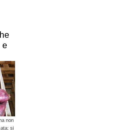
che
 e
 ma non
ata: si