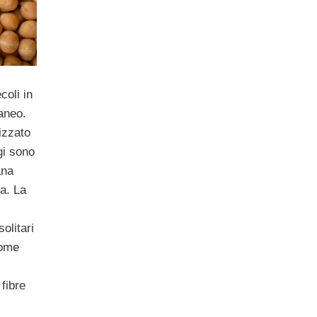
coli in
raneo.
izzato
gi sono
ana
va. La
solitari
Come
 fibre