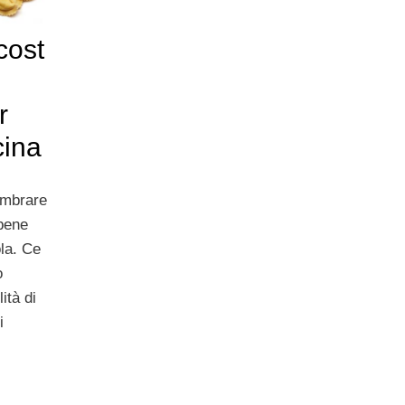
cost
r
cina
embrare
 bene
ola. Ce
o
ità di
i