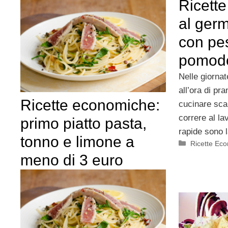
Ricette
al ger
con pe
pomodo
Nelle giornat
all’ora di pr
Ricette economiche:
cucinare sca
correre al la
primo piatto pasta,
rapide sono 
tonno e limone a
Categorie
Ricette Ec
meno di 3 euro