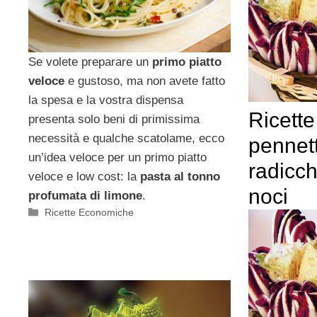
Se volete preparare un
primo piatto
veloce
e gustoso, ma non avete fatto
la spesa e la vostra dispensa
Ricett
presenta solo beni di primissima
necessità e qualche scatolame, ecco
pennet
un’idea veloce per un primo piatto
radicch
veloce e low cost: la
pasta al tonno
noci
profumata di limone
.
Categorie
Ricette Economiche