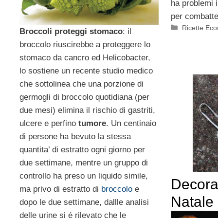
ha problemi i
per combatte
Categorie
Ricette Ec
Broccoli proteggi stomaco
: il
broccolo riuscirebbe a proteggere lo
stomaco da cancro ed Helicobacter,
lo sostiene un recente studio medico
che sottolinea che una porzione di
germogli di broccolo quotidiana (per
due mesi) elimina il rischio di gastriti,
ulcere e perfino
tumore
. Un centinaio
di persone ha bevuto la stessa
quantita’ di estratto ogni giorno per
due settimane, mentre un gruppo di
controllo ha preso un liquido simile,
Decorar
ma privo di estratto di
broccolo
e
Natale 
dopo le due settimane, dallle analisi
delle urine si é rilevato che le