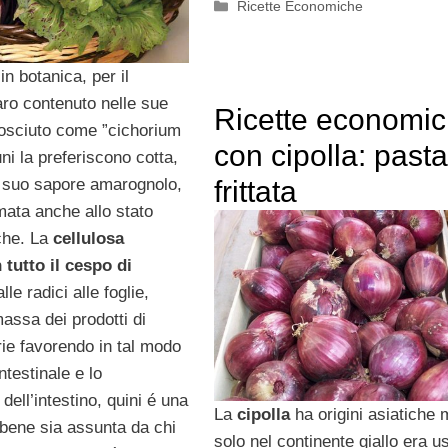
Categorie
Ricette Economiche
 in botanica, per il
aro contenuto nelle sue
Ricette economi
onosciuto come ”cichorium
con cipolla: pasta
uni la preferiscono cotta,
il suo sapore amarognolo,
frittata
ata anche allo stato
che. La
cellulosa
 tutto il cespo di
alle radici alle foglie,
assa dei prodotti di
rie favorendo in tal modo
intestinale e lo
ell’intestino, quini é una
La
cipolla
ha origini asiatiche
 bene sia assunta da chi
solo nel continente giallo era us