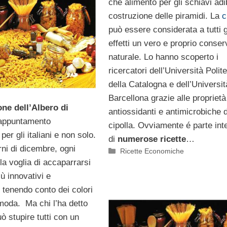
che alimento per gli schiavi adib
costruzione delle piramidi. La
c
può essere considerata a tutti g
effetti un vero e proprio conse
naturale. Lo hanno scoperto i
ricercatori dell’Università Polit
della Catalogna e dell’Universit
Barcellona grazie alle proprietà
ne dell’Albero di
antiossidanti e antimicrobiche d
appuntamento
cipolla. Ovviamente é parte int
 per gli italiani e non solo.
di
numerose ricette
…
rni di dicembre, ogni
Categorie
Ricette Economiche
la voglia di accaparrarsi
iù innovativi e
, tenendo conto dei colori
 moda. Ma chi l’ha detto
ò stupire tutti con un