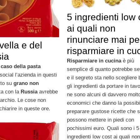
5 ingredienti low 
ai quali non
rinunciare mai pe
vella e del
risparmiare in cu
sia
Risparmiare in cucina
è più
 caso della pasta
semplice di quanto potrebbe s
ocial l’azienda in questi
e il segreto sta nello scegliere
tto su
grano non
gli ingredienti da portare in tav
ata con la
Russia
avrebbe
ne sono alcuni di davvero molt
marchio. Le cose non
economici che danno la possibil
hiarire in queste ore.
preparare gustose ricette che s
possono mettere in piedi con
pochissimi euro. Quali sono i 5
ingredienti low cost ai quali non