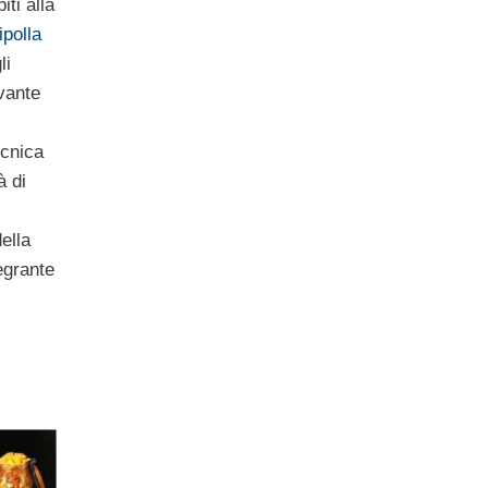
iti alla
ipolla
li
rvante
ecnica
à di
ella
egrante