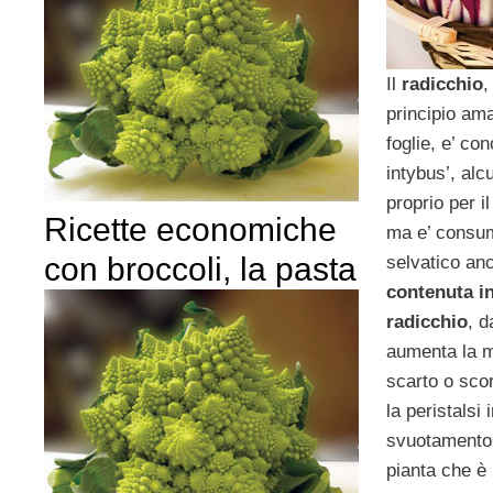
Il
radicchio
,
principio am
foglie, e’ c
intybus’, alc
proprio per 
Ricette economiche
ma e’ consum
con broccoli, la pasta
selvatico an
contenuta in
radicchio
, d
aumenta la m
scarto o sco
la peristalsi 
svuotamento d
pianta che è