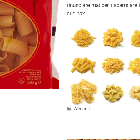
rinunciare mai per risparmiare 
cucina?
Categorie
Alimenti