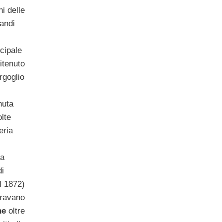
ni delle
andi
cipale
Ritenuto
rgoglio
nuta
lte
eria
ta
i
l 1872)
uravano
ne
oltre