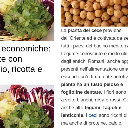
La
pianta del cece
proviene
dall’Oriente ed è coltivata da se
tutti i paesi del bacino mediter
e economiche:
Legume conosciuto e molto util
te con
dagli antichi Romani, anche og
io, ricotta e
presenti nell’alimentazione um
essendo un’ottima fonte nutriti
pianta ha un fusto peloso e
foglioline dentate
, i fiori sono 
a volte bianchi, rosa o rossi. 
anche altri
legumi, fagioli e
lenticchie
, i
ceci
sono ricchi di
ma anche di proteine, calcio.