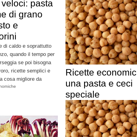
 veloci: pasta
me di grano
sto e
rini
e di caldo e soprattutto
anzo, quando il tempo per
rseggia se poi bisogna
Ricette economic
voro, ricette semplici e
la cosa migliore da
una pasta e ceci
onomiche
speciale