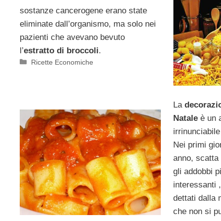
sostanze cancerogene erano state
eliminate dall’organismo, ma solo nei
pazienti che avevano bevuto
l’
estratto di broccoli
.
Categorie
Ricette Economiche
La
decorazio
Natale
è un 
irrinunciabile
Nei primi gio
anno, scatta 
gli addobbi p
interessanti 
dettati dalla
che non si pu