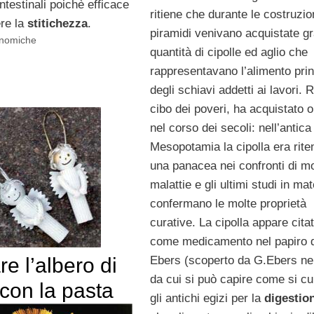
ntestinali poichè efficace
ritiene che durante le costruzio
re la
stitichezza
.
piramidi venivano acquistate gr
onomiche
quantità di cipolle ed aglio che
rappresentavano l’alimento prin
degli schiavi addetti ai lavori. 
cibo dei poveri, ha acquistato o
nel corso dei secoli: nell’antica
Mesopotamia la cipolla era rite
una panacea nei confronti di mo
malattie e gli ultimi studi in mat
confermano le molte proprietà
curative. La cipolla appare cita
come medicamento nel papiro d
e l’albero di
Ebers (scoperto da G.Ebers ne
da cui si può capire come si c
con la pasta
gli antichi egizi per la
digestio