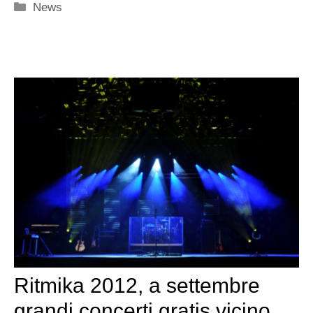
Categorie
News
Ritmika 2012, a settembre
grandi concerti gratis vicino