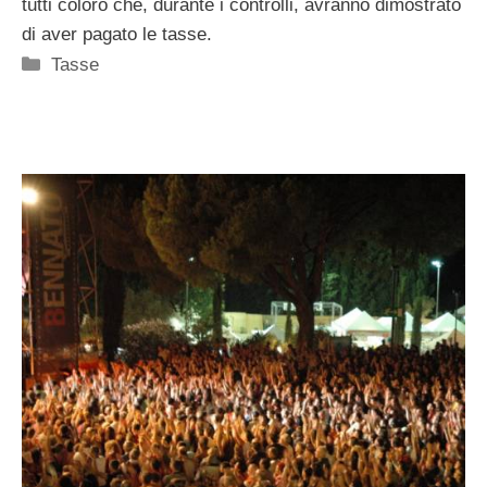
tutti coloro che, durante i controlli, avranno dimostrato
di aver pagato le tasse.
Categorie
Tasse