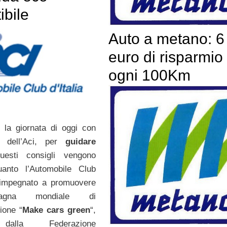
ibile
Auto a metano: 6
euro di risparmio
ogni 100Km
 la giornata di oggi con
i dell’Aci, per
guidare
uesti consigli vengono
quanto l’Automobile Club
è impegnato a promuovere
agna mondiale di
ione “
Make cars green
“,
 dalla Federazione