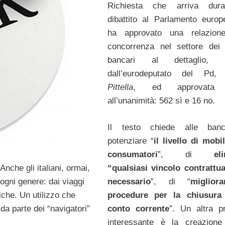
Richiesta che arriva dura
dibattito al Parlamento euro
ha approvato una relazione
concorrenza nel settore dei 
bancari al dettaglio, f
dall’eurodeputato del Pd,
G
Pittella
, ed approvata 
all’unanimità: 562 sì e 16 no.
Il testo chiede alle ban
potenziare “
il livello di mobil
consumatori
”, di
elimi
 Anche gli italiani, ormai,
“qualsiasi vincolo contrattu
 ogni genere: dai viaggi
necessario
”, di “
miglior
fiche. Un utilizzo che
procedure per la chiusura
da parte dei “navigatori”
conto corrente
”. Un altra p
interessante è la creazione