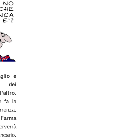
glio e
à dei
l’altro
,
e fa la
renza,
 l’arma
erverrà
ncario.