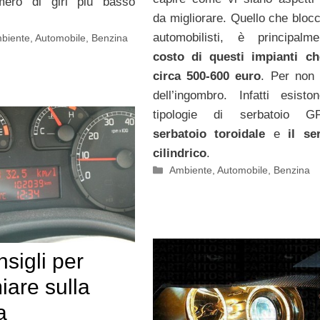
mero di giri più basso
da migliorare. Quello che blocc
automobilisti, è principalme
biente
,
Automobile
,
Benzina
costo di questi impianti ch
circa 500-600 euro
. Per non 
dell’ingombro. Infatti esist
tipologie di serbatoio GP
serbatoio toroidale
e
il se
cilindrico
.
Categorie
Ambiente
,
Automobile
,
Benzina
nsigli per
iare sulla
a