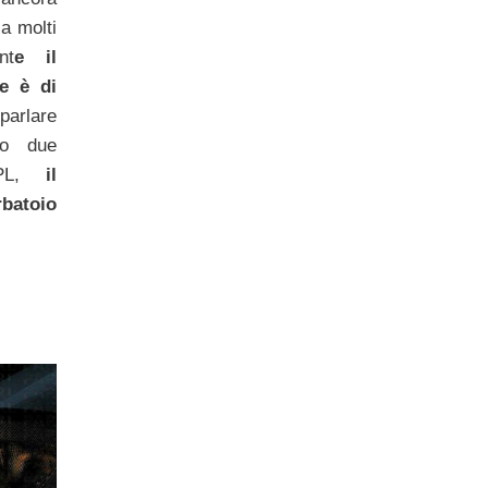
a molti
nt
e il
e è di
parlare
ono due
L,
il
rbatoio