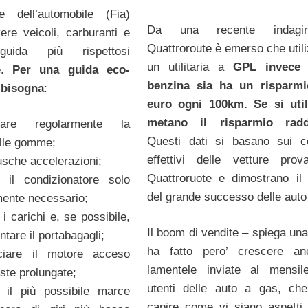
le dell’automobile (Fia)
Da una recente indagi
re veicoli, carburanti e
Quattroroute è emerso che util
guida più rispettosi
un utilitaria a
GPL invece
te.
Per una guida eco-
benzina sia ha un risparmi
 bisogna
:
euro ogni 100km. Se si util
metano il risparmio radd
lare regolarmente la
Questi dati si basano sui c
elle gomme;
effettivi delle vetture pro
usche accelerazioni;
Quattroruote e dimostrano il
e il condizionatore solo
del grande successo delle auto
ente necessario;
i carichi e, se possibile,
Il boom di vendite – spiega una
ntare il portabagagli;
ha fatto pero’ crescere an
ciare il motore acceso
lamentele inviate al mensil
ste prolungate;
utenti delle auto a gas, ch
e il più possibile marce
capire come vi siano aspetti