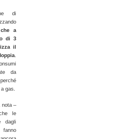
ne di
izzando
 che a
o di 3
izza il
oppia
.
onsumi
vate da
 perché
 a gas.
 nota –
che le
e dagli
e fanno
 ancora