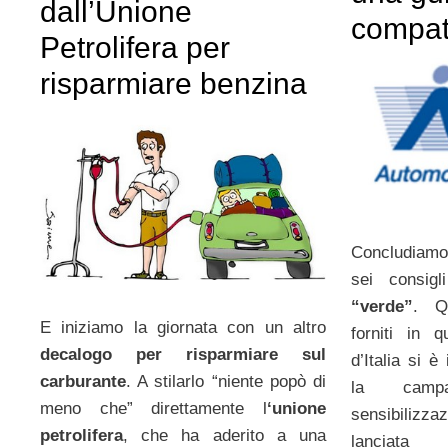
dall’Unione
compat
Petrolifera per
risparmiare benzina
Concludiamo
sei consigl
“verde”
. Q
E iniziamo la giornata con un altro
forniti in 
decalogo per risparmiare sul
d’Italia si 
carburante
. A stilarlo “niente popò di
la camp
meno che” direttamente l
‘unione
sensibilizzaz
petrolifera
, che ha aderito a una
lanciata