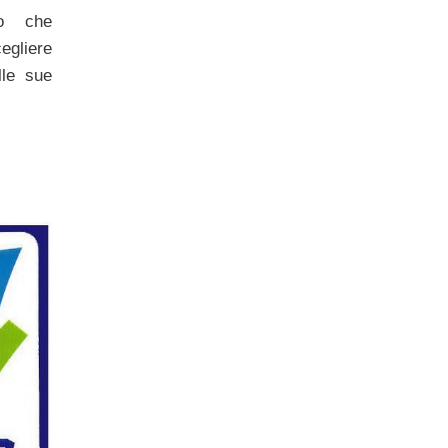
eo che
egliere
lle sue