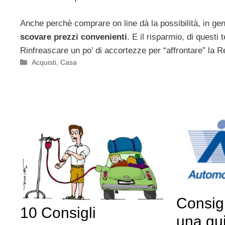
Anche perchè comprare on line dà la possibilità, in gen
scovare prezzi convenienti
. E il risparmio, di questi 
Rinfreascare un po’ di accortezze per “affrontare” la R
Categorie
Acquisti
,
Casa
Consigl
10 Consigli
una gu