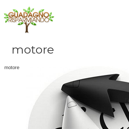
Vai
al
contenuto
motore
motore