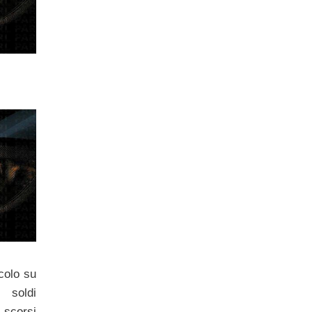
e
colo su
oldi
 scorsi