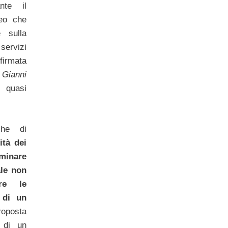
nte il
peo che
 sulla
servizi
irmata
ianni
quasi
che di
ità dei
nare
ale non
are le
 di un
roposta
 di un