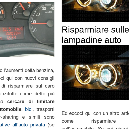
Risparmiare sull
lampadine auto
o l’aumenti della benzina,
ci qui con nuovi consigli
 di risparmiare sul caro
anzitutto come detto più
gna
cercare di limitare
automobile
,
bici
, trasporti
Ed eccoci qui con un altro arti
ar-sharing e simili sono
come risparmiare s
ative all’auto privata
(se
sull’automobile. Se nei giorni