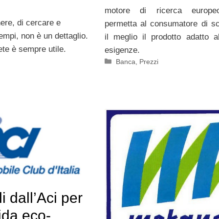
motore di ricerca europ
ere, di cercare e
permetta al consumatore di sc
tempi, non è un dettaglio.
il meglio il prodotto adatto a
ete è sempre utile.
esigenze.
Categorie
Banca
,
Prezzi
i dall’Aci per
ida eco-