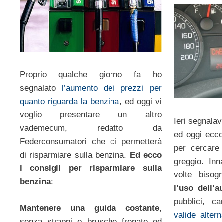
Proprio qualche giorno fa ho
segnalato
l’aumento dei prezzi per
quanto riguarda la benzina
, ed oggi vi
voglio presentare un altro
Ieri segnalav
vademecum, redatto da
ed oggi ecco
Federconsumatori che ci permetterà
per cercare
di risparmiare sulla benzina.
Ed ecco
greggio. Inn
i consigli per risparmiare sulla
volte biso
benzina
:
l’uso dell’
pubblici, c
Mantenere una guida costante
,
valide altern
senza strappi o brusche frenate ed