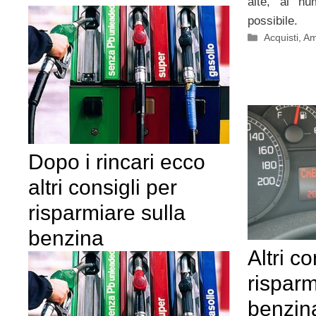
alte, al nu
possibile.
Categorie
Acquisti
,
Am
Dopo i rincari ecco
altri consigli per
risparmiare sulla
benzina
Altri co
risparm
benzin