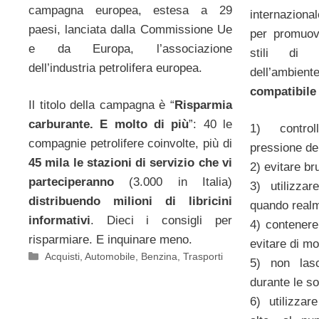
campagna europea, estesa a 29
internaziona
paesi, lanciata dalla Commissione Ue
per promuove
e da Europa, l’associazione
stili di 
dell’industria petrolifera europea.
dell’ambien
compatibile
Il titolo della campagna è “
Risparmia
carburante. E molto di più
”: 40 le
1) control
compagnie petrolifere coinvolte, più di
pressione d
45 mila le stazioni di servizio che vi
2) evitare br
parteciperanno
(3.000 in Italia)
3) utilizzar
distribuendo milioni di libricini
quando realm
informativi
. Dieci i consigli per
4) contenere 
risparmiare. E inquinare meno.
evitare di mo
Categorie
Acquisti
,
Automobile
,
Benzina
,
Trasporti
5) non las
durante le so
6) utilizzar