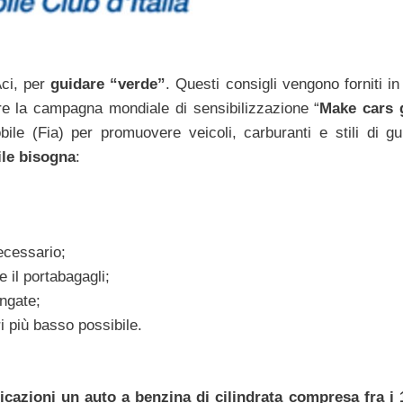
Aci, per
guidare “verde”
. Questi consigli vengono forniti i
re la campagna mondiale di sensibilizzazione “
Make cars 
bile (Fia) per promuovere veicoli, carburanti e stili di gu
ile bisogna
:
ecessario;
e il portabagagli;
ungate;
ri più basso possibile.
cazioni un auto a benzina di cilindrata compresa fra i 