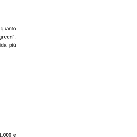
n quanto
green
“,
ida più
1.000 e