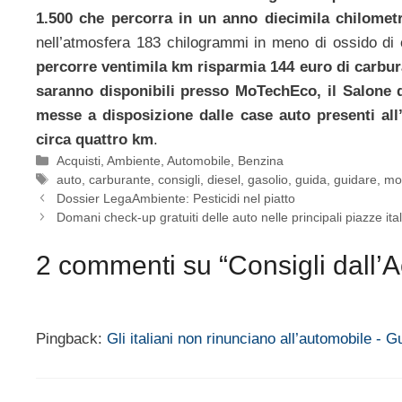
1.500 che percorra in un anno diecimila chilometr
nell’atmosfera 183 chilogrammi in meno di ossido di 
percorre ventimila km risparmia 144 euro di carbu
saranno disponibili presso MoTechEco, il Salone 
messe a disposizione dalle case auto presenti all
circa quattro km
.
Categorie
Acquisti
,
Ambiente
,
Automobile
,
Benzina
Tag
auto
,
carburante
,
consigli
,
diesel
,
gasolio
,
guida
,
guidare
,
mo
Dossier LegaAmbiente: Pesticidi nel piatto
Domani check-up gratuiti delle auto nelle principali piazze ita
2 commenti su “Consigli dall’A
Pingback:
Gli italiani non rinunciano all’automobile 