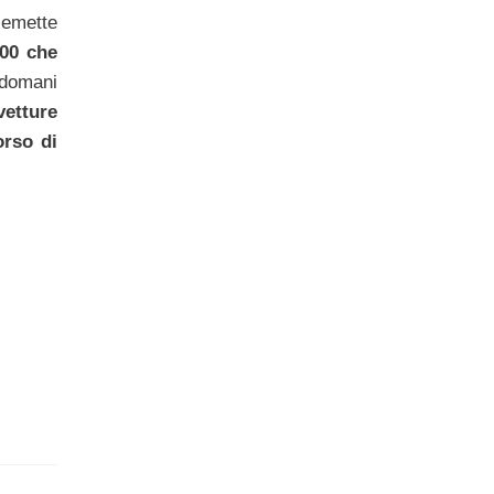
 emette
000 che
 domani
vetture
orso di