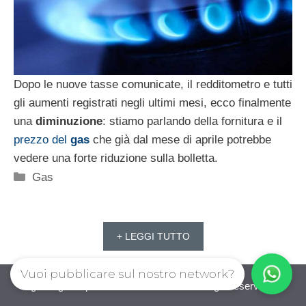
Dopo le nuove tasse comunicate, il redditometro e tutti
gli aumenti registrati negli ultimi mesi, ecco finalmente
una
diminuzione
: stiamo parlando della fornitura e il
prezzo del
gas
che già dal mese di aprile potrebbe
vedere una forte riduzione sulla bolletta.
Categorie
Gas
+ LEGGI TUTTO
Vuoi pubblicare sul nostro network?
guadagnorisparmiando.com © 2026. All right reserverd.