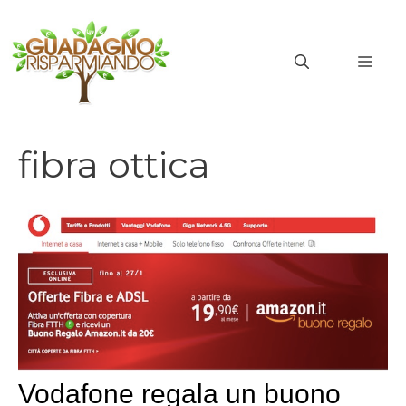
Vai
al
MEN
contenuto
fibra ottica
fibra ottica
Vodafone regala un buono