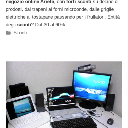
negozio online Ariete
, co
n forti sconti
su decine di
prodotti, dai trapani ai forni microonde, dalle griglie
elettriche ai tostapane passando per i frullatori. Entità
degli
sconti
? Dal 30 al 60%.
Categorie
Sconti