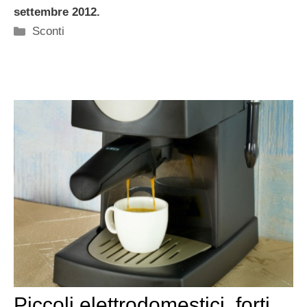
settembre 2012.
Categorie
Sconti
Piccoli elettrodomestici, forti