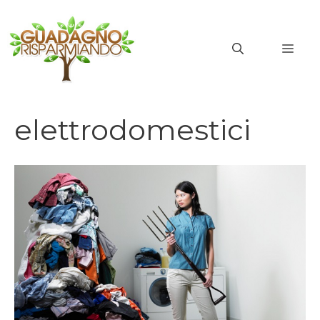
Vai
al
MEN
contenuto
elettrodomestici
elettrodomestici