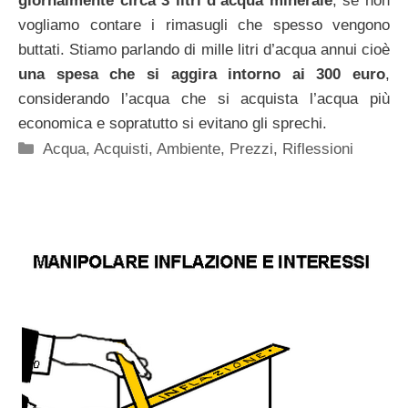
giornalmente circa 3 litri d’acqua minerale
, se non
vogliamo contare i rimasugli che spesso vengono
buttati. Stiamo parlando di mille litri d’acqua annui cioè
una spesa che si aggira intorno ai 300 euro
,
considerando l’acqua che si acquista l’acqua più
economica e sopratutto si evitano gli sprechi.
Categorie
Acqua
,
Acquisti
,
Ambiente
,
Prezzi
,
Riflessioni