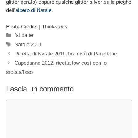
glitter dorato) oppure qualche glitter silver sulle pieghe
dell’
albero di Natale
.
Photo Credits | Thinkstock
Categorie
fai da te
Tag
Natale 2011
Ricetta di Natale 2011: tiramisù di Panettone
Capodanno 2012, ricetta low cost con lo
stoccafisso
Lascia un commento
Commento