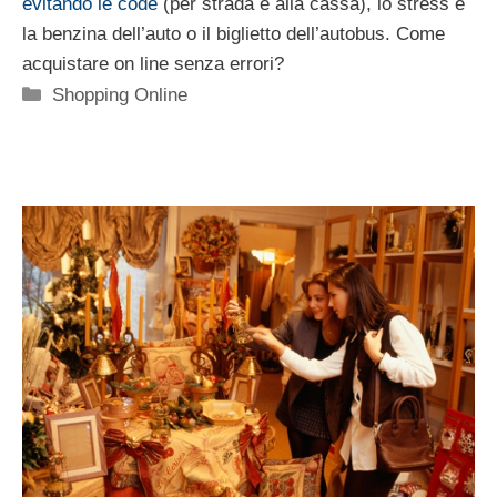
evitando le code
(per strada e alla cassa), lo stress e
la benzina dell’auto o il biglietto dell’autobus. Come
acquistare on line senza errori?
Categorie
Shopping Online