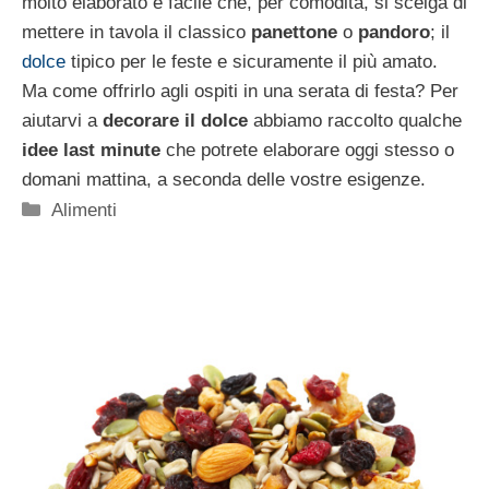
molto elaborato è facile che, per comodità, si scelga di
mettere in tavola il classico
panettone
o
pandoro
; il
dolce
tipico per le feste e sicuramente il più amato.
Ma come offrirlo agli ospiti in una serata di festa? Per
aiutarvi a
decorare il dolce
abbiamo raccolto qualche
idee last minute
che potrete elaborare oggi stesso o
domani mattina, a seconda delle vostre esigenze.
Categorie
Alimenti