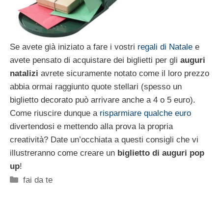
Se avete già iniziato a fare i vostri
regali di Natale
e
avete pensato di acquistare dei biglietti per gli
auguri
natalizi
avrete sicuramente notato come il loro prezzo
abbia ormai raggiunto quote stellari (spesso un
biglietto decorato può arrivare anche a 4 o 5 euro).
Come riuscire dunque a
risparmiare qualche euro
divertendosi e mettendo alla prova la propria
creatività? Date un’occhiata a questi consigli che vi
illustreranno come creare un
biglietto di auguri pop
up
!
Categorie
fai da te