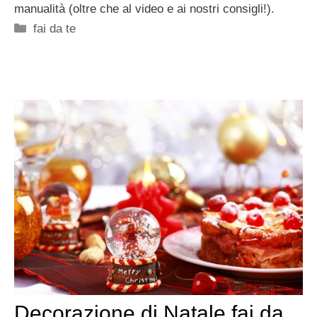
manualità (oltre che al video e ai nostri consigli!).
Categorie
fai da te
Decorazione di Natale fai da