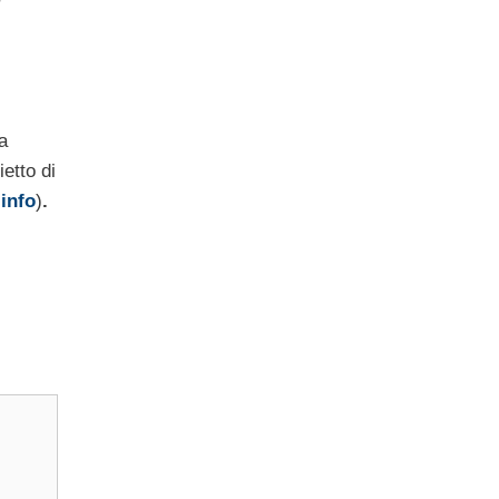
a
etto di
a
info
)
.