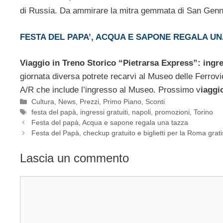
di Russia. Da ammirare la mitra gemmata di San Gennar
FESTA DEL PAPA’, ACQUA E SAPONE REGALA UN
Viaggio in Treno Storico “Pietrarsa Express”: ingre
giornata diversa potrete recarvi al Museo delle Ferrovie
A/R che include l’ingresso al Museo. Prossimo v
iaggi
Categorie
Cultura
,
News
,
Prezzi
,
Primo Piano
,
Sconti
Tag
festa del papà
,
ingressi gratuiti
,
napoli
,
promozioni
,
Torino
Festa del papà, Acqua e sapone regala una tazza
Festa del Papà, checkup gratuito e biglietti per la Roma grati
Lascia un commento
Commento