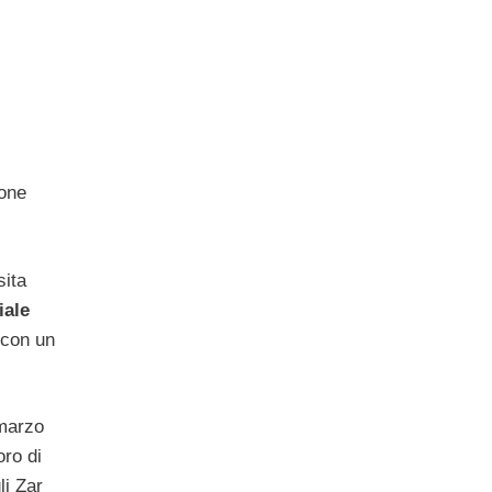
mone
sita
iale
 con un
 marzo
oro di
li Zar