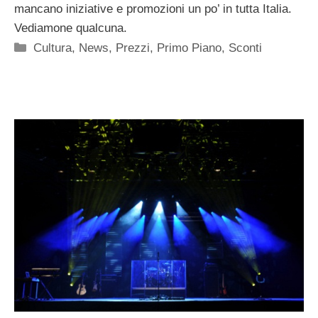
mancano iniziative e promozioni un po’ in tutta Italia.
Vediamone qualcuna.
Categorie
Cultura
,
News
,
Prezzi
,
Primo Piano
,
Sconti