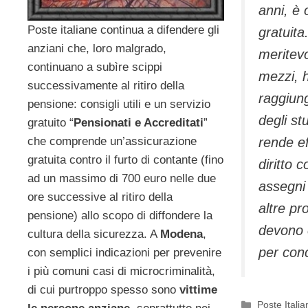
anni, è 
Poste italiane continua a difendere gli
gratuita
anziani che, loro malgrado,
meritevo
continuano a subìre scippi
mezzi, h
successivamente al ritiro della
raggiung
pensione: consigli utili e un servizio
degli st
gratuito “
Pensionati e Accreditati
”
rende ef
che comprende un’assicurazione
gratuita contro il furto di contante (fino
diritto 
ad un massimo di 700 euro nelle due
assegni 
ore successive al ritiro della
altre pr
pensione) allo scopo di diffondere la
devono e
cultura della sicurezza. A
Modena
,
per con
con semplici indicazioni per prevenire
i più comuni casi di microcriminalità,
di cui purtroppo spesso sono
vittime
Categorie
Poste Italia