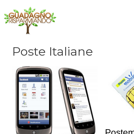
Vai
al
contenuto
Poste Italiane
Postem