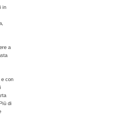
 in
a,
ere a
asta
 e con
i
rta
iù di
e