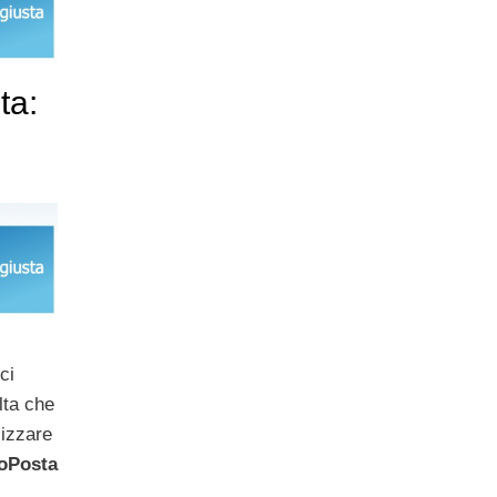
ta:
ci
lta che
lizzare
oPosta