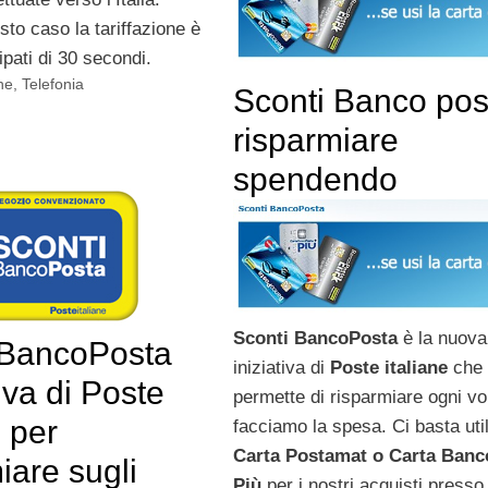
to caso la tariffazione è
cipati di 30 secondi.
ne
,
Telefonia
Sconti Banco pos
risparmiare
spendendo
Sconti BancoPosta
è la nuova
 BancoPosta
iniziativa di
Poste italiane
che 
tiva di Poste
permette di risparmiare ogni vo
e per
facciamo la spesa. Ci basta uti
Carta Postamat o Carta Banc
iare sugli
Più
per i nostri acquisti presso