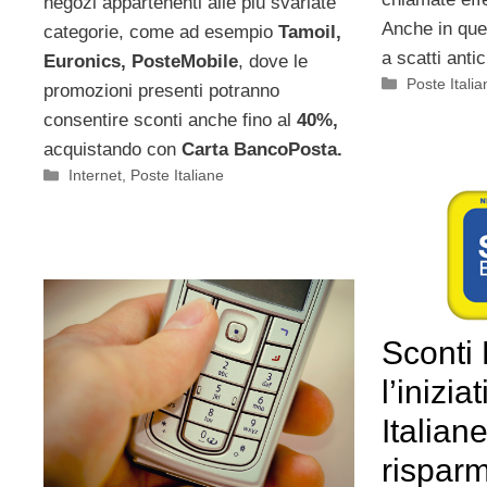
negozi appartenenti alle più svariate
Anche in ques
categorie, come ad esempio
Tamoil,
a scatti anti
Euronics, PosteMobile
, dove le
Categorie
Poste Italia
promozioni presenti potranno
consentire sconti anche fino al
40%,
acquistando con
Carta BancoPosta.
Categorie
Internet
,
Poste Italiane
Sconti
l’inizia
Italian
risparm