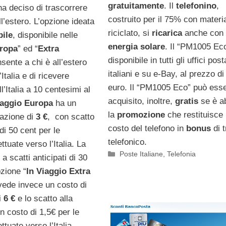
gratuitamente
. Il
telefonino
,
 ha deciso di trascorrere
costruito per il 75% con materi
l’estero. L’opzione ideata
riciclato, si
ricarica
anche con
ile
, disponibile nelle
energia solare
. Il “PM1005 Ec
ropa
” ed “
Extra
disponibile in tutti gli uffici post
nsente a chi è all’estero
italiani e su e-Bay, al prezzo di
Italia e di ricevere
euro. Il “PM1005 Eco” può ess
l’Italia a 10 centesimi al
acquisito, inoltre,
gratis
se è a
iaggio Europa
ha un
la
promozione
che restituisce 
vazione di
3 €
, con scatto
costo del telefono in
bonus
di 
 di 50 cent per le
telefonico.
ttuate verso l’Italia. La
Categorie
Poste Italiane
,
Telefonia
 a scatti anticipati di 30
zione “
In Viaggio Extra
vede invece un costo di
i
6 €
e lo scatto alla
n costo di 1,5€ per le
ttuate verso l’Italia.