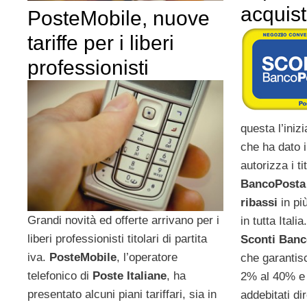
acquist
PosteMobile, nuove
tariffe per i liberi
professionisti
questa l’inizi
che ha dato 
autorizza i ti
BancoPost
ribassi
in pi
Grandi novità ed offerte arrivano per i
in tutta Itali
liberi professionisti titolari di partita
Sconti Ban
iva.
PosteMobile
, l’operatore
che garantis
telefonico di
Poste Italiane
, ha
2% al 40% e
presentato alcuni piani tariffari, sia in
addebitati di