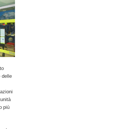
to
 delle
razioni
unità
o più
,