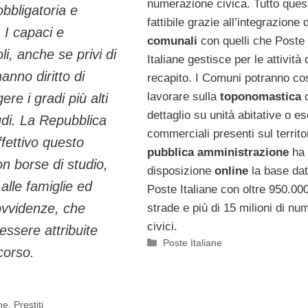
numerazione civica. Tutto ques
obbligatoria e
fattibile grazie all’integrazione 
. I capaci e
comunali
con quelli che Poste
li, anche se privi di
Italiane gestisce per le attività 
anno diritto di
recapito. I Comuni potranno co
lavorare sulla
toponomastica
c
ere i gradi più alti
dettaglio su unità abitative o es
udi. La Repubblica
commerciali presenti sul territo
fettivo questo
pubblica amministrazione
ha 
con borse di studio,
disposizione
online
la base dat
alle famiglie ed
Poste Italiane con oltre 950.00
ovvidenze, che
strade e più di 15 milioni di nu
civici.
ssere attribuite
Categorie
Poste Italiane
corso.
ne
,
Prestiti