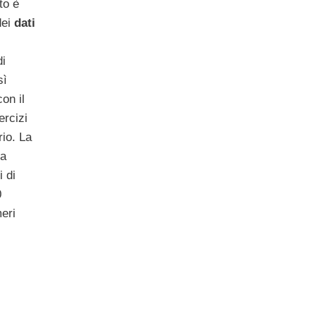
to è
dei
dati
di
sì
on il
ercizi
rio. La
a
i di
0
meri