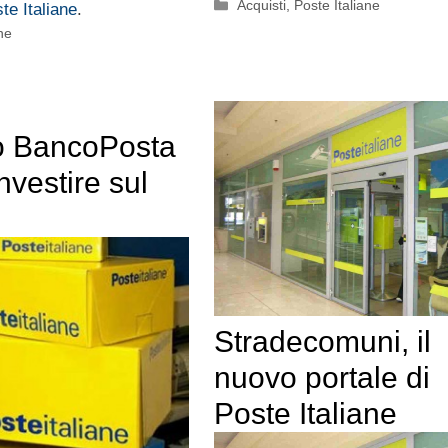
Categorie
Acquisti
,
Poste Italiane
te Italiane
.
ne
to BancoPosta
investire sul
Stradecomuni, il
nuovo portale di
Poste Italiane