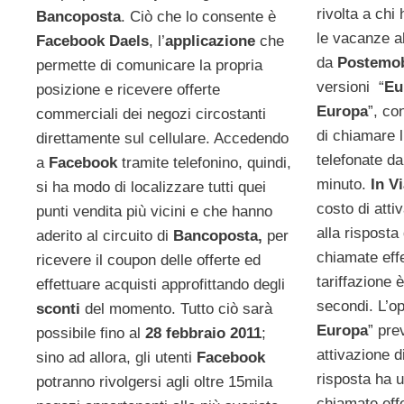
rivolta a chi
Bancoposta
. Ciò che lo consente è
le vacanze al
Facebook Daels
, l’
applicazione
che
da
Postemob
permette di comunicare la propria
versioni “
Eu
posizione e ricevere offerte
Europa
”, co
commerciali dei negozi circostanti
di chiamare l’
direttamente sul cellulare. Accedendo
telefonate dal
a
Facebook
tramite telefonino, quindi,
minuto.
In V
si ha modo di localizzare tutti quei
costo di atti
punti vendita più vicini e che hanno
alla risposta
aderito al circuito di
Bancoposta,
per
chiamate effe
ricevere il coupon delle offerte ed
tariffazione è
effettuare acquisti approfittando degli
secondi. L’op
sconti
del momento. Tutto ciò sarà
Europa
” pre
possibile fino al
28 febbraio 2011
;
attivazione d
sino ad allora, gli utenti
Facebook
risposta ha u
potranno rivolgersi agli oltre 15mila
chiamate effe