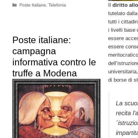
Il
diritto all
Categorie
Poste Italiane
,
Telefonia
tutelato dall
tutti i cittad
i livelli base
Poste italiane:
essere access
essere conse
campagna
meritocratico a
informativa contro le
dell’istruzio
truffe a Modena
universitari
di borse di s
La scuol
recita l’
´istruzio
impartit