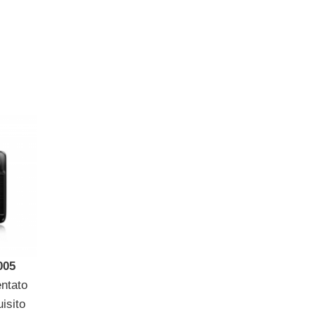
005
entato
isito