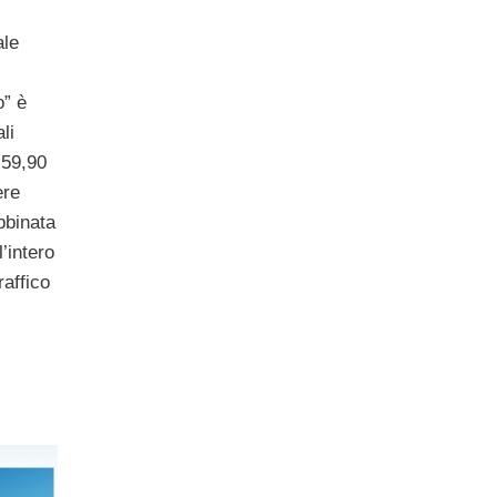
ale
o” è
ali
 59,90
ere
bbinata
l’intero
traffico