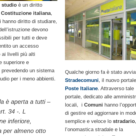
o studio
è un diritto
a
Costituzione italiana
,
ini hanno diritto di studiare,
 dell’istruzione devono
ibili per tutti e deve
ntito un accesso
i livelli più alti
ne superiore e
a, prevedendo un sistema
Qualche giorno fa è stato avvia
tudio per i meno abbienti.
Stradecomuni
, il nuovo portale
Poste Italiane
. Attraverso tale
portale, dedicato alle amminist
a è aperta a tutti –
locali, i
Comuni
hanno l’opport
art. 34 -. L
di gestire ed aggiornare in mod
ne inferiore,
semplice e veloce lo
stradario
l’onomastica stradale e la
a per almeno otto