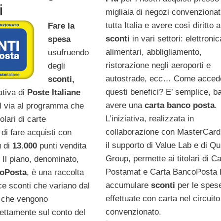
i
migliaia di negozi convenzionati
tutta Italia e avere così diritto a
Fare la
sconti
in vari settori: elettronic
spesa
alimentari, abbligliamento,
usufruendo
ristorazione negli aeroporti e
degli
autostrade, ecc… Come acced
sconti,
questi benefici? E’ semplice, b
ativa di
Poste Italiane
avere una
carta banco posta
.
il via al programma che
L’iniziativa, realizzata in
tolari di carte
collaborazione con MasterCard
a
di fare acquisti con
il supporto di Value Lab e di Qu
ù di
13.000
punti vendita
Group, permette ai titolari di Ca
a. Il piano, denominato,
Postamat e Carta BancoPosta P
coPosta
, è una raccolta
accumulare
sconti
per le spes
ce sconti che variano dal
effettuate con carta nel circuito
 che vengono
convenzionato.
rettamente sul conto del