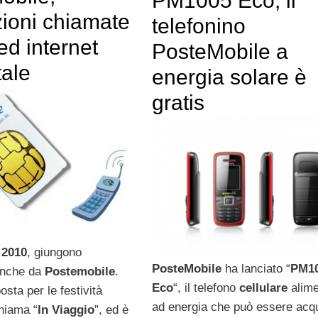
PM1005 Eco, il
ioni chiamate
telefonino
ed internet
PosteMobile a
tale
energia solare è
gratis
 2010
, giungono
PosteMobile
ha lanciato “
PM1
anche da
Postemobile
.
Eco
“, il telefono
cellulare
alim
osta per le festività
ad energia che può essere acqu
chiama “
In Viaggio
”, ed è