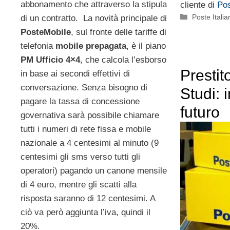
abbonamento che attraverso la stipula
cliente di
Pos
Categorie
Poste Italia
di un contratto. La novità principale di
PosteMobile
, sul fronte delle tariffe di
telefonia
mobile prepagata
, è il piano
PM Ufficio 4×4
, che calcola l’esborso
Presti
in base ai secondi effettivi di
conversazione. Senza bisogno di
Studi: 
pagare la tassa di concessione
futuro
governativa sarà possibile chiamare
tutti i numeri di rete fissa e mobile
nazionale a 4 centesimi al minuto (9
centesimi gli sms verso tutti gli
operatori) pagando un canone mensile
di 4 euro, mentre gli scatti alla
risposta saranno di 12 centesimi. A
ciò va però aggiunta l’iva, quindi il
20%.