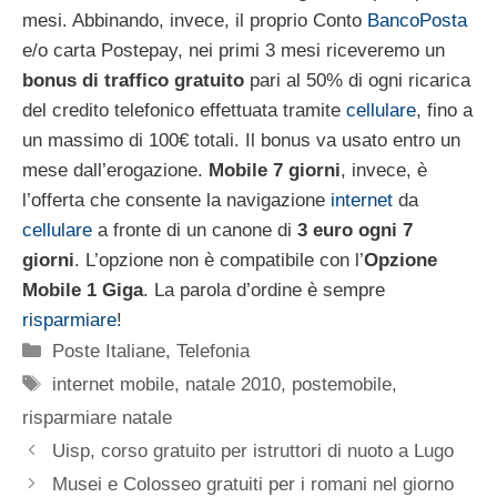
mesi. Abbinando, invece, il proprio Conto
BancoPosta
e/o carta Postepay, nei primi 3 mesi riceveremo un
bonus di traffico gratuito
pari al 50% di ogni ricarica
del credito telefonico effettuata tramite
cellulare
, fino a
un massimo di 100€ totali. Il bonus va usato entro un
mese dall’erogazione.
Mobile 7 giorni
, invece, è
l’offerta che consente la navigazione
internet
da
cellulare
a fronte di un canone di
3 euro ogni 7
giorni
. L’opzione non è compatibile con l’
Opzione
Mobile 1 Giga
. La parola d’ordine è sempre
risparmiare
!
Categorie
Poste Italiane
,
Telefonia
Tag
internet mobile
,
natale 2010
,
postemobile
,
risparmiare natale
Uisp, corso gratuito per istruttori di nuoto a Lugo
Musei e Colosseo gratuiti per i romani nel giorno