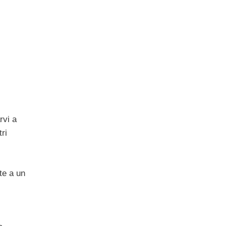
rvi a
ri
te a un