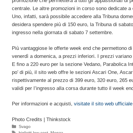
promozione che permetterà a tutti gli appassionati di po
centrale. Le altre promozioni in corso sono dedicate a
Uno, infatti, sarà possibile accedere alla Tribuna dome
desidera spendere più di 150 euro, la Tribuna di sabato 
ingresso nella giornata di sabato 7 settembre.
Più vantaggiose le offerte week end che permettono d
venerdì a domenica, a prezzi inferiori. I prezzi variano
E fino a 220 euro per la sezione Vedano, Parabolica In
po’ di più, il sito web offre le sezioni Ascari One, Asc
rispettivamente al prezzo di 399 euro, 320 euro, 265 e
validi per l’ingresso alla corsa durante tutto il week e
Per informazioni e acquisti,
visitate il sito web ufficial
Photo Credits | Thinkstock
Categorie
Svago
Tag
biglietti low cost
,
Monza