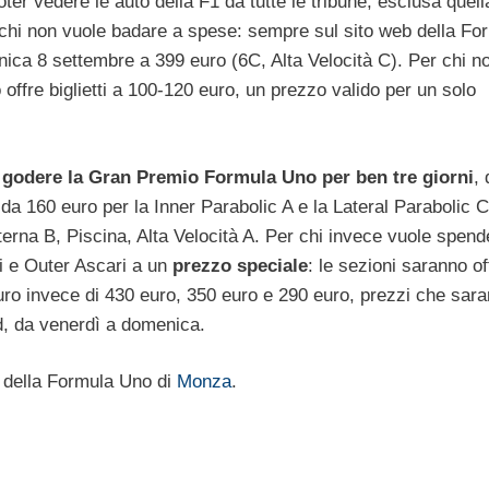
ter vedere le auto della F1 da tutte le tribune, esclusa quell
 chi non vuole badare a spese: sempre sul sito web della Fo
nica 8 settembre a 399 euro (6C, Alta Velocità C). Per chi n
offre biglietti a 100-120 euro, un prezzo valido per un solo
i
godere la Gran Premio Formula Uno per ben tre giorni
, 
 da 160 euro per la Inner Parabolic A e la Lateral Parabolic 
terna B, Piscina, Alta Velocità A. Per chi invece vuole spend
ari e Outer Ascari a un
prezzo speciale
: le sezioni saranno of
uro invece di 430 euro, 350 euro e 290 euro, prezzi che sar
nd, da venerdì a domenica.
e
della Formula Uno di
Monza
.