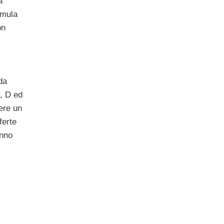
a
rmula
on
da
C, D ed
ere un
ferte
anno