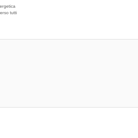
nergetica
rso tutti