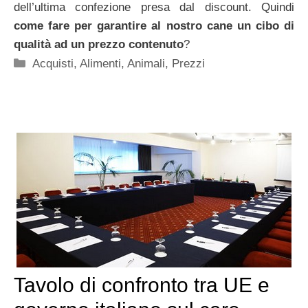
dell’ultima confezione presa dal discount. Quindi
come fare per garantire al nostro cane un cibo di
qualità ad un prezzo contenuto
?
Categorie
Acquisti
,
Alimenti
,
Animali
,
Prezzi
Tavolo di confronto tra UE e