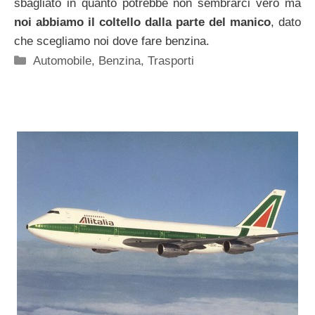
sbagliato in quanto potrebbe non sembrarci vero ma
noi abbiamo il coltello dalla parte del manico
, dato
che scegliamo noi dove fare benzina.
Categorie
Automobile
,
Benzina
,
Trasporti