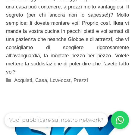
una casa può contenere, a prezzi molto vantaggiosi. Il
segreto (per chi ancora non lo sapesse!)? Molto
semplice: li dovete montare voi! Proprio così.
Ikea
vi
manda la vostra cucina in pacchi piatti e voi armati di
una pazienza che neanche Giobbe e di attrezzi, che vi
consigliamo di scegliere rigorosamente
all’avanguardia, la montate pezzo per pezzo. Volete
mettere la soddisfazione di poter dire che l’avete fatto
voi?
Categorie
Acquisti
,
Casa
,
Low-cost
,
Prezzi
Vuoi pubblicare sul nostro network?