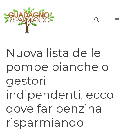
Vai
al
MEN
contenuto
Nuova lista delle
pompe bianche o
gestori
indipendenti, ecco
dove far benzina
risparmiando