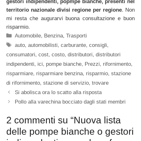
gestori indipendenti, popmpe bianche, presenti nel
territorio nazionale divisi regione per regione
. Non
mi resta che augurarvi buona consultazione e buon
risparmio.
Categorie
Automobile
,
Benzina
,
Trasporti
Tag
auto
,
automobilisti
,
carburante
,
consigli
,
consumatori
,
cost
,
costo
,
distributori
,
distributori
indipendenti
,
ici
,
pompe bianche
,
Prezzi
,
rifornimento
,
risparmiare
,
risparmiare benzina
,
risparmio
,
stazione
di rifornimento
,
stazione di servizio
,
trovare
Si abolisca ora lo scatto alla risposta
Pollo alla varechina bocciato dagli stati membri
2 commenti su “Nuova lista
delle pompe bianche o gestori