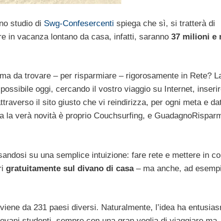
Uno studio di
Swg-Confesercenti
spiega che sì, si tratterà di
re in vacanza lontano da casa, infatti, saranno
37 milioni e
ti ma da trovare – per risparmiare – rigorosamente in Rete? L
è possibile oggi, cercando il vostro viaggio su Internet, inserir
ttraverso il sito giusto che vi reindirizza, per ogni meta e da
o. Ma la verà novità è proprio Couchsurfing, e GuadagnoRispar
asandosi su una semplice intuizione: fare rete e mettere in co
ri
gratuitamente sul divano di casa
– ma anche, ad esempi
proviene da 231 paesi diversi. Naturalmente, l’idea ha entusia
giovani studenti, sempre con una gran voglia di viaggiare ma