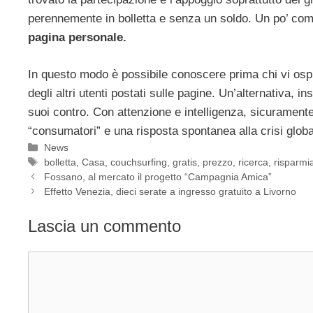
perennemente in bolletta e senza un soldo. Un po’ come 
pagina personale.
In questo modo è possibile conoscere prima chi vi ospit
degli altri utenti postati sulle pagine. Un’alternativa, i
suoi contro. Con attenzione e intelligenza, sicurament
“consumatori” e una risposta spontanea alla crisi globa
Categorie
News
Tag
bolletta
,
Casa
,
couchsurfing
,
gratis
,
prezzo
,
ricerca
,
risparmi
Fossano, al mercato il progetto “Campagnia Amica”
Effetto Venezia, dieci serate a ingresso gratuito a Livorno
Lascia un commento
Commento