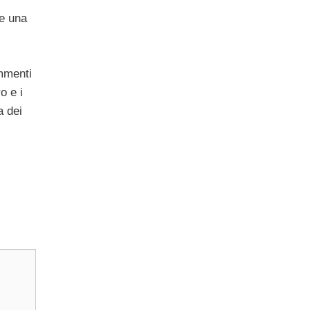
re una
ommenti
o e i
a dei