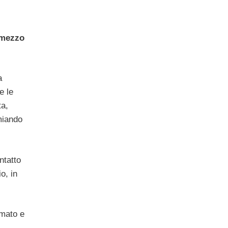
 mezzo
a
e le
ta,
miando
ntatto
o, in
smato e