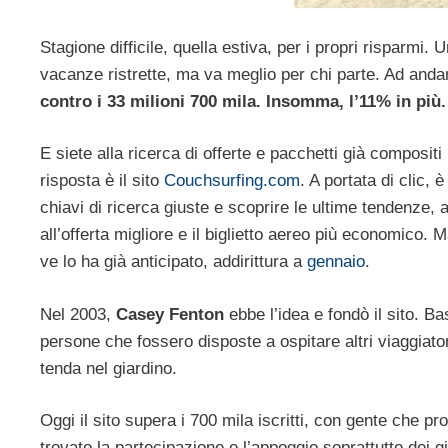
Stagione difficile, quella estiva, per i propri risparmi. 
vacanze ristrette, ma va meglio per chi parte. Ad anda
contro i 33 milioni 700 mila. Insomma, l’11% in più.
E siete alla ricerca di offerte e pacchetti già composi
risposta è il sito
Couchsurfing.com
. A portata di clic, 
chiavi di ricerca giuste e scoprire le ultime tendenze, a
all’offerta migliore e il biglietto aereo più economic
ve lo ha già anticipato, addirittura a
gennaio
.
Nel 2003,
Casey Fenton
ebbe l’idea e fondò il sito. B
persone che fossero disposte a ospitare altri viaggiato
tenda nel giardino.
Oggi il sito supera i 700 mila iscritti, con gente che 
trovato la partecipazione e l’appoggio soprattutto dei 