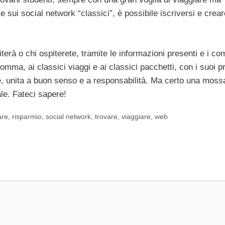
sui social network “classici”, è possibile iscriversi e crea
erà o chi ospiterete, tramite le informazioni presenti e i c
nsomma, ai classici viaggi e ai classici pacchetti, con i suoi pr
e, unita a buon senso e a responsabilità. Ma certo una moss
le. Fateci sapere!
are
,
risparmio
,
social network
,
trovare
,
viaggiare
,
web