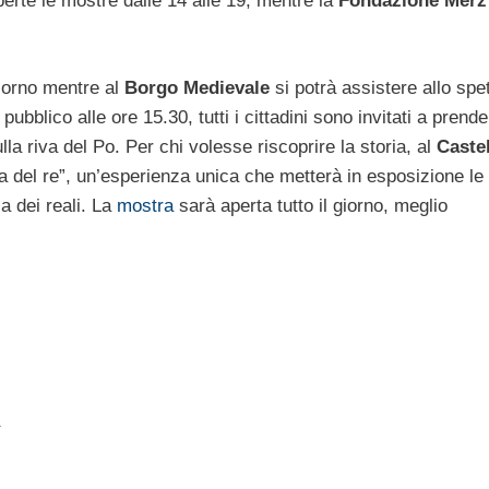
rte le mostre dalle 14 alle 19, mentre la
Fondazione Merz
iorno mentre al
Borgo Medievale
si potrà assistere allo spe
pubblico alle ore 15.30, tutti i cittadini sono invitati a prend
lla riva del Po. Per chi volesse riscoprire la storia, al
Castel
sa del re”, un’esperienza unica che metterà in esposizione le
a dei reali. La
mostra
sarà aperta tutto il giorno, meglio
a