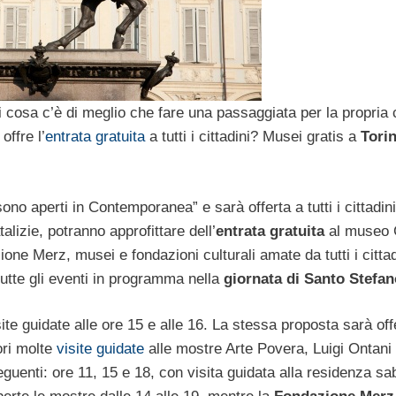
 cosa c’è di meglio che fare una passaggiata per la propria c
offre l’
entrata gratuita
a tutti i cittadini? Musei gratis a
Tori
ono aperti in Contemporanea” e sarà offerta a tutti i cittadini
lizie, potranno approfittare dell’
entrata gratuita
al museo 
one Merz, musei e fondazioni culturali amate da tutti i cittad
 tutte gli eventi in programma nella
giornata di Santo Stefan
ite guidate alle ore 15 e alle 16. La stessa proposta sarà off
tori molte
visite guidate
alle mostre Arte Povera, Luigi Ontani
eguenti: ore 11, 15 e 18, con visita guidata alla residenza s