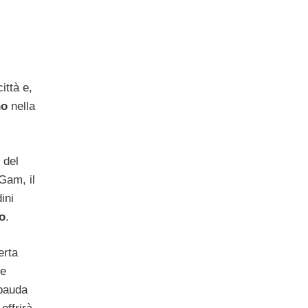
ittà e,
no
nella
 del
Gam, il
ini
o
.
erta
 e
abauda