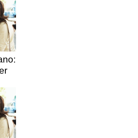
ano:
er