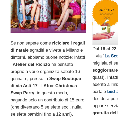
Se non sapete come
riciclare i regali
Dal
16 al 2
di natale
sgraditi e vivete a Milano e
il via “
La Set
dintorni, abbiamo buone notizie: infatti
migliaia di st
l’
Atelier del Riciclo
ha pensato
soggiornare
proprio a voi e organizza sabato 16
quasi). Infat
gennaio
, presso la
Swap Boutique
aderito all’in
di via Asti 17
, l’
After Christmas
portale
bed-
Swap Party
; in questo modo,
desidera pot
pagando solo un contributo di 15 euro
oppure serviz
(che diventano 5 se siete soci, nulla
gratuita dell
se siete bambini fino a 12 anni),