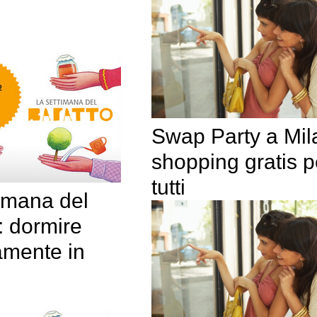
Swap Party a Mil
shopping gratis p
tutti
timana del
: dormire
amente in