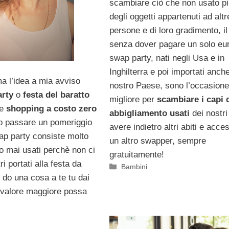
scambiare ciò che non usato p
degli oggetti appartenuti ad altr
persone e di loro gradimento, il 
senza dover pagare un solo eur
swap party, nati negli Usa e in
Inghilterra e poi importati anch
a l’idea a mia avviso
nostro Paese, sono l’occasione
rty
o
festa del baratto
migliore per
scambiare i capi 
re
shopping a costo zero
abbigliamento usati
dei nostri 
po passare un pomeriggio
avere indietro altri abiti e acce
ap party consiste molto
un altro swapper, sempre
o mai usati perchè non ci
gratuitamente!
 portati alla festa da
Categorie
Bambini
o do una cosa a te tu dai
 valore maggiore possa