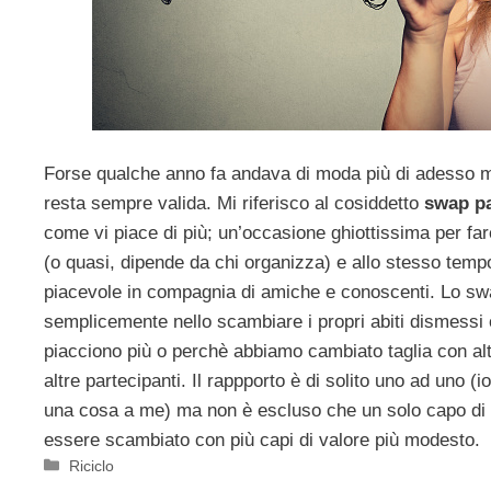
Forse qualche anno fa andava di moda più di adesso m
resta sempre valida. Mi riferisco al cosiddetto
swap pa
come vi piace di più; un’occasione ghiottissima per fa
(o quasi, dipende da chi organizza) e allo stesso tem
piacevole in compagnia di amiche e conoscenti. Lo sw
semplicemente nello scambiare i propri abiti dismessi 
piacciono più o perchè abbiamo cambiato taglia con altri
altre partecipanti. Il rappporto è di solito uno ad uno (i
una cosa a me) ma non è escluso che un solo capo di
essere scambiato con più capi di valore più modesto.
Categorie
Riciclo