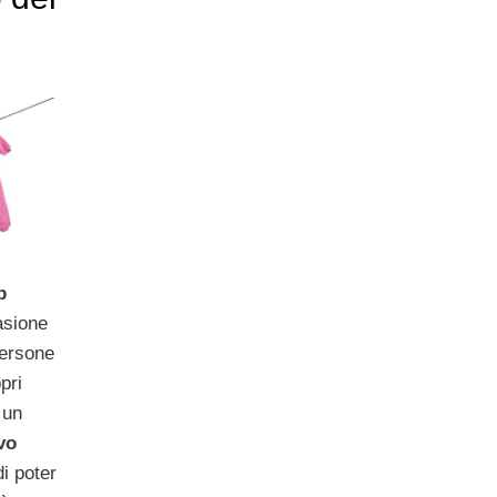
p
asione
persone
pri
 un
vo
di poter