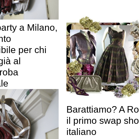
arty a Milano,
nto
bile per chi
ià al
roba
le
Barattiamo? A R
il primo swap sh
italiano