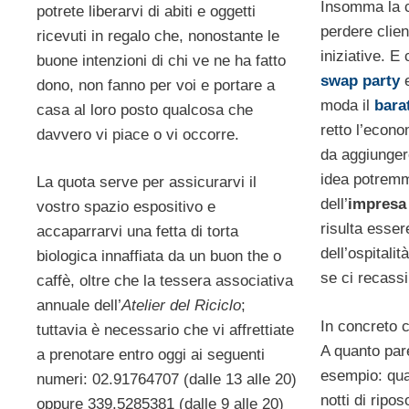
Insomma la c
potrete liberarvi di abiti e oggetti
perdere clien
ricevuti in regalo che, nonostante le
iniziative. E
buone intenzioni di chi ve ne ha fatto
swap party
e
dono, non fanno per voi e portare a
moda il
bara
casa al loro posto qualcosa che
retto l’econ
davvero vi piace o vi occorre.
da aggiunger
idea potremm
La quota serve per assicurarvi il
dell’
impresa 
vostro spazio espositivo e
risulta esser
accaparrarvi una fetta di torta
dell’ospitali
biologica innaffiata da un buon the o
se ci recass
caffè, oltre che la tessera associativa
annuale dell’
Atelier del Riciclo
;
In concreto 
tuttavia è necessario che vi affrettiate
A quanto pare
a prenotare entro oggi ai seguenti
esempio: qu
numeri: 02.91764707 (dalle 13 alle 20)
notti di ripos
oppure 339.5285381 (dalle 9 alle 20)