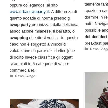
talmente tan
oppure collegandosi al sito
spazio in cas
www.urbanswaparty.it.
A differenza di
dormire in r
quanto accade di norma presso gli
notti. Naviga
swap party
organizzati dalla deliziosa
possibile an
associazione milanese, il
baratto
, o
dei desideri
swapping
che dir si voglia, in questo
breakfast par
caso non è soggetto a vincoli di
Categorie
News
,
Viag
valutazione da parte dell’atelier (che
di solito invece classifica gli oggetti
scambiati in 5 categorie di valore
commerciale).
Categorie
News
,
Svago