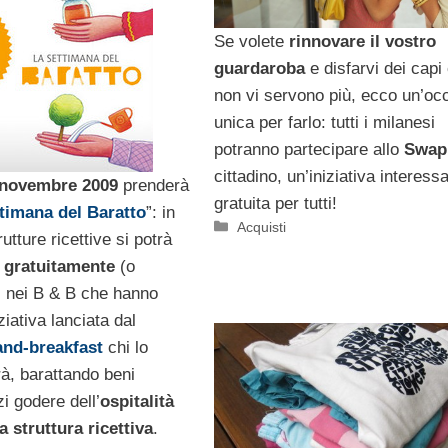
Se volete
rinnovare il vostro
guardaroba
e disfarvi dei capi
non vi servono più, ecco un’oc
unica per farlo: tutti i milanesi
potranno partecipare allo
Swap
cittadino, un’iniziativa interess
2 novembre 2009
prenderà
gratuita per tutti!
timana del Baratto
”: in
Categorie
Acquisti
rutture ricettive si potrà
 gratuitamente
(o
ti nei B & B che hanno
iziativa lanciata dal
and-breakfast
chi lo
rà, barattando beni
i godere dell’
ospitalità
a struttura ricettiva
.