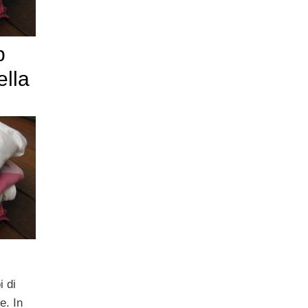
p
ella
i di
e. In