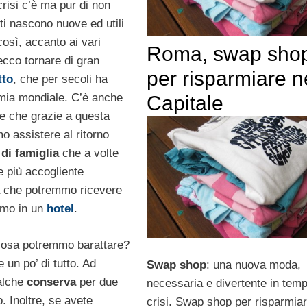
risi c’è ma pur di non
ti nascono nuove ed utili
 così, accanto ai vari
Roma, swap sho
cco tornare di gran
per risparmiare n
tto
, che per secoli ha
omia mondiale. C’è anche
Capitale
e che grazie a questa
o assistere al ritorno
di famiglia
che a volte
e più accogliente
tà che potremmo ricevere
imo in un
hotel
.
cosa potremmo barattare?
 un po’ di tutto. Ad
Swap shop
: una nuova moda,
alche
conserva
per due
necessaria e divertente in temp
o. Inoltre, se avete
crisi. Swap shop per risparmiar