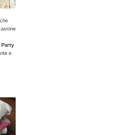
 che
casione
 Party
ante e