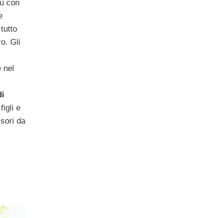
iù con
e
tutto
o. Gli
e nel
di
figli e
ssori da