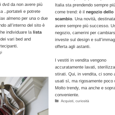
ti dvd da non avere più
Italia sta prendendo sempre pi
a ..portateli e potrete
come trend: è il
negozio dello
elax almeno per una o due
scambio
. Una novità, destinat
ndo all’interno del sito è
avere sempre più successo. U
che individuare la
lista
negozio, camerini per cambiarsi
dei vari bed and
investe sul design e sull’immag
tecipanti.
offerta agli astanti.
gi
I vestiti in vendita vengono
accuratamente lavati, sterilizza
stirati. Qui, in vendita, ci sono a
usati sì, ma rigosamente poco 
Molto trendy, ma anche e sopra
conveniente.
Categorie
Acquisti
,
curiosità