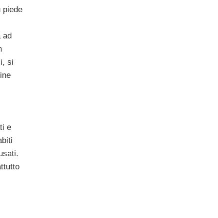
ù piede
a ad
n
, si
ine
ti e
biti
usati.
ttutto