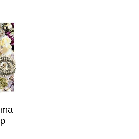
oma
op