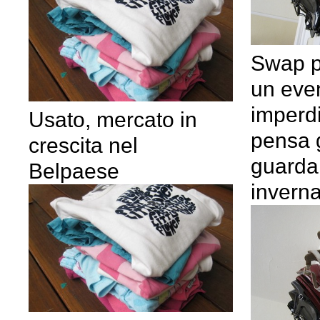
Swap p
un eve
imperdi
Usato, mercato in
pensa g
crescita nel
guarda
Belpaese
inverna